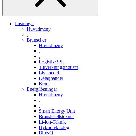
Lösningar
Huvudmeny
.
Branscher
Huvudmeny
.
.
Logistik/3PL
Tillverkningsindustri
Livsmedel
Detaljhandel
Kemi
Energilösningar
Huvudmeny
.
.
Smart Energy Unit
Bränslecellsteknik
Li-Ion-Teknik
Hybridteknologi
Blue-Q