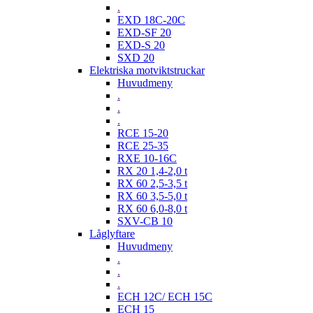
.
EXD 18C-20C
EXD-SF 20
EXD-S 20
SXD 20
Elektriska motviktstruckar
Huvudmeny
.
.
.
RCE 15-20
RCE 25-35
RXE 10-16C
RX 20 1,4-2,0 t
RX 60 2,5-3,5 t
RX 60 3,5-5,0 t
RX 60 6,0-8,0 t
SXV-CB 10
Låglyftare
Huvudmeny
.
.
.
ECH 12C/ ECH 15C
ECH 15