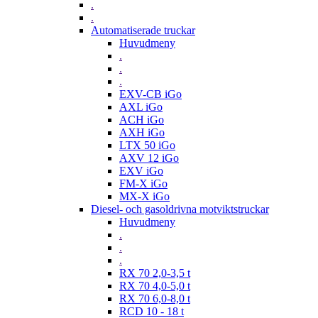
.
.
Automatiserade truckar
Huvudmeny
.
.
.
EXV-CB iGo
AXL iGo
ACH iGo
AXH iGo
LTX 50 iGo
AXV 12 iGo
EXV iGo
FM-X iGo
MX-X iGo
Diesel- och gasoldrivna motviktstruckar
Huvudmeny
.
.
.
RX 70 2,0-3,5 t
RX 70 4,0-5,0 t
RX 70 6,0-8,0 t
RCD 10 - 18 t