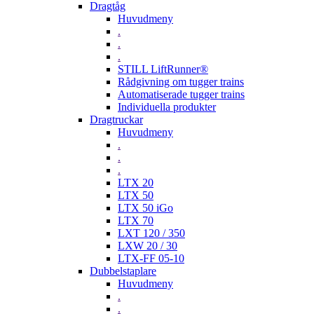
Dragtåg
Huvudmeny
.
.
.
STILL LiftRunner®
Rådgivning om tugger trains
Automatiserade tugger trains
Individuella produkter
Dragtruckar
Huvudmeny
.
.
.
LTX 20
LTX 50
LTX 50 iGo
LTX 70
LXT 120 / 350
LXW 20 / 30
LTX-FF 05-10
Dubbelstaplare
Huvudmeny
.
.