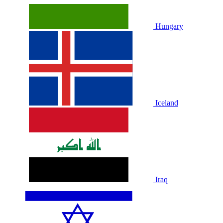
Hungary
Iceland
Iraq