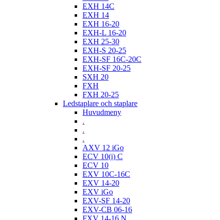
EXH 14C
EXH 14
EXH 16-20
EXH-L 16-20
EXH 25-30
EXH-S 20-25
EXH-SF 16C-20C
EXH-SF 20-25
SXH 20
FXH
FXH 20-25
Ledstaplare och staplare
Huvudmeny
.
.
.
AXV 12 iGo
ECV 10(i) C
ECV 10
EXV 10C-16C
EXV 14-20
EXV iGo
EXV-SF 14-20
EXV-CB 06-16
FXV 14-16 N