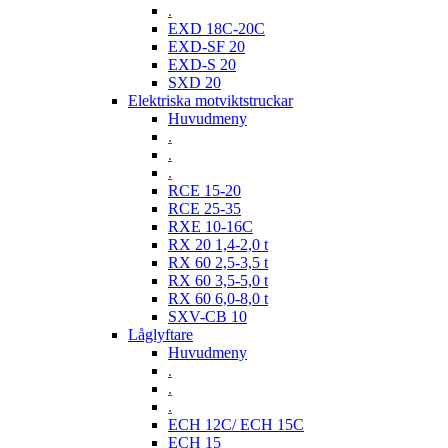
.
EXD 18C-20C
EXD-SF 20
EXD-S 20
SXD 20
Elektriska motviktstruckar
Huvudmeny
.
.
.
RCE 15-20
RCE 25-35
RXE 10-16C
RX 20 1,4-2,0 t
RX 60 2,5-3,5 t
RX 60 3,5-5,0 t
RX 60 6,0-8,0 t
SXV-CB 10
Låglyftare
Huvudmeny
.
.
.
ECH 12C/ ECH 15C
ECH 15