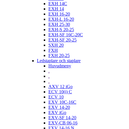
EXH 14C
EXH 14
EXH 16-20
EXH-L 16-20
EXH 25-30
EXH-S 20-25
EXH-SF 16C-20C
EXH-SF 20-25
SXH 20
FXH
FXH 20-25
Ledstaplare och staplare
Huvudmeny
.
.
.
AXV 12 iGo
ECV 10(i) C
ECV 10
EXV 10C-16C
EXV 14-20
EXV iGo
EXV-SF 14-20
EXV-CB 06-16
FXV 14-16 N