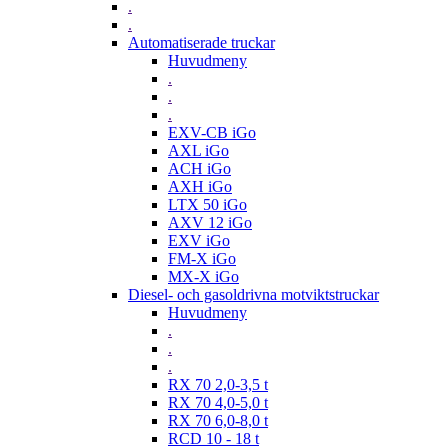
.
.
Automatiserade truckar
Huvudmeny
.
.
.
EXV-CB iGo
AXL iGo
ACH iGo
AXH iGo
LTX 50 iGo
AXV 12 iGo
EXV iGo
FM-X iGo
MX-X iGo
Diesel- och gasoldrivna motviktstruckar
Huvudmeny
.
.
.
RX 70 2,0-3,5 t
RX 70 4,0-5,0 t
RX 70 6,0-8,0 t
RCD 10 - 18 t