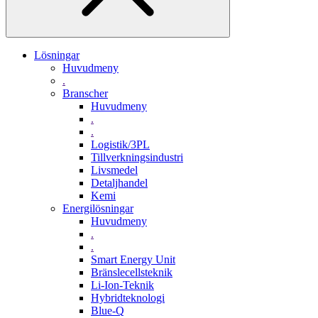
Lösningar
Huvudmeny
.
Branscher
Huvudmeny
.
.
Logistik/3PL
Tillverkningsindustri
Livsmedel
Detaljhandel
Kemi
Energilösningar
Huvudmeny
.
.
Smart Energy Unit
Bränslecellsteknik
Li-Ion-Teknik
Hybridteknologi
Blue-Q