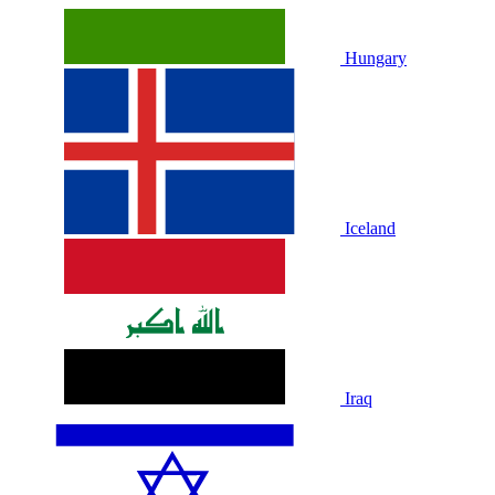
Hungary
Iceland
Iraq