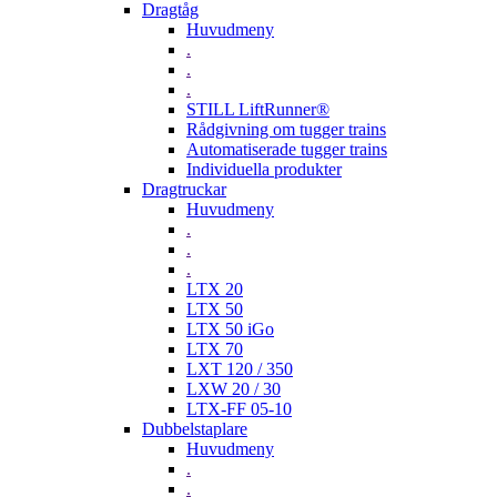
Dragtåg
Huvudmeny
.
.
.
STILL LiftRunner®
Rådgivning om tugger trains
Automatiserade tugger trains
Individuella produkter
Dragtruckar
Huvudmeny
.
.
.
LTX 20
LTX 50
LTX 50 iGo
LTX 70
LXT 120 / 350
LXW 20 / 30
LTX-FF 05-10
Dubbelstaplare
Huvudmeny
.
.