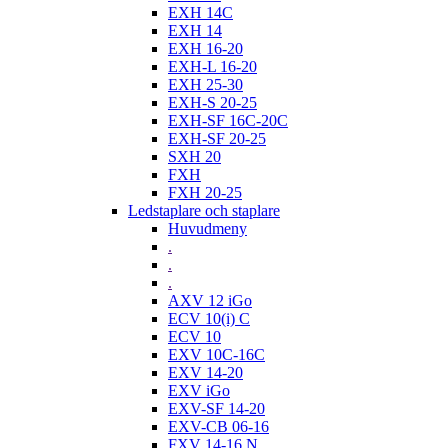
EXH 14C
EXH 14
EXH 16-20
EXH-L 16-20
EXH 25-30
EXH-S 20-25
EXH-SF 16C-20C
EXH-SF 20-25
SXH 20
FXH
FXH 20-25
Ledstaplare och staplare
Huvudmeny
.
.
.
AXV 12 iGo
ECV 10(i) C
ECV 10
EXV 10C-16C
EXV 14-20
EXV iGo
EXV-SF 14-20
EXV-CB 06-16
FXV 14-16 N