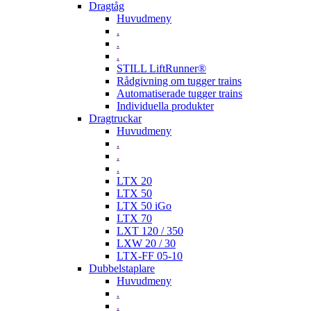
Dragtåg
Huvudmeny
.
.
.
STILL LiftRunner®
Rådgivning om tugger trains
Automatiserade tugger trains
Individuella produkter
Dragtruckar
Huvudmeny
.
.
.
LTX 20
LTX 50
LTX 50 iGo
LTX 70
LXT 120 / 350
LXW 20 / 30
LTX-FF 05-10
Dubbelstaplare
Huvudmeny
.
.