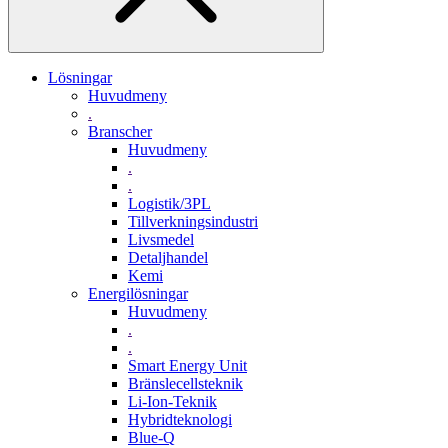
Lösningar
Huvudmeny
.
Branscher
Huvudmeny
.
.
Logistik/3PL
Tillverkningsindustri
Livsmedel
Detaljhandel
Kemi
Energilösningar
Huvudmeny
.
.
Smart Energy Unit
Bränslecellsteknik
Li-Ion-Teknik
Hybridteknologi
Blue-Q