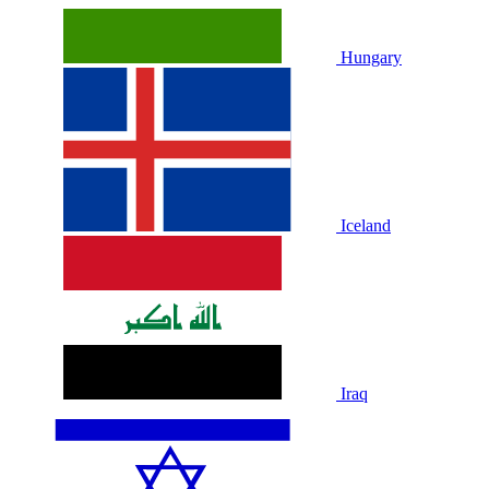
Hungary
Iceland
Iraq