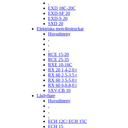
.
EXD 18C-20C
EXD-SF 20
EXD-S 20
SXD 20
Elektriska motviktstruckar
Huvudmeny
.
.
.
RCE 15-20
RCE 25-35
RXE 10-16C
RX 20 1,4-2,0 t
RX 60 2,5-3,5 t
RX 60 3,5-5,0 t
RX 60 6,0-8,0 t
SXV-CB 10
Låglyftare
Huvudmeny
.
.
.
ECH 12C/ ECH 15C
ECH 15