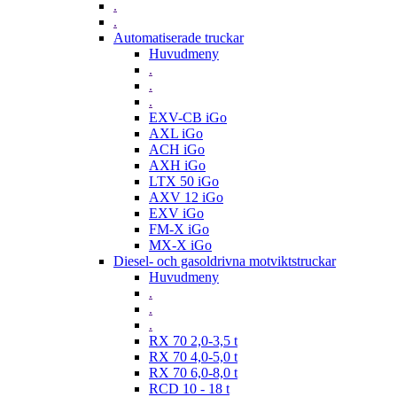
.
.
Automatiserade truckar
Huvudmeny
.
.
.
EXV-CB iGo
AXL iGo
ACH iGo
AXH iGo
LTX 50 iGo
AXV 12 iGo
EXV iGo
FM-X iGo
MX-X iGo
Diesel- och gasoldrivna motviktstruckar
Huvudmeny
.
.
.
RX 70 2,0-3,5 t
RX 70 4,0-5,0 t
RX 70 6,0-8,0 t
RCD 10 - 18 t