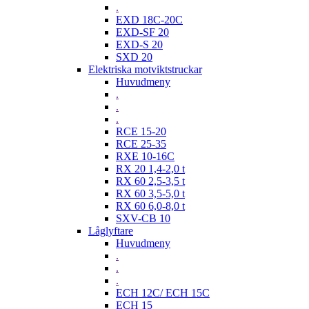
.
EXD 18C-20C
EXD-SF 20
EXD-S 20
SXD 20
Elektriska motviktstruckar
Huvudmeny
.
.
.
RCE 15-20
RCE 25-35
RXE 10-16C
RX 20 1,4-2,0 t
RX 60 2,5-3,5 t
RX 60 3,5-5,0 t
RX 60 6,0-8,0 t
SXV-CB 10
Låglyftare
Huvudmeny
.
.
.
ECH 12C/ ECH 15C
ECH 15