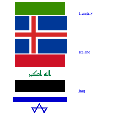
Hungary
Iceland
Iraq