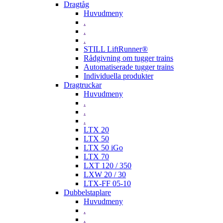
Dragtåg
Huvudmeny
.
.
.
STILL LiftRunner®
Rådgivning om tugger trains
Automatiserade tugger trains
Individuella produkter
Dragtruckar
Huvudmeny
.
.
.
LTX 20
LTX 50
LTX 50 iGo
LTX 70
LXT 120 / 350
LXW 20 / 30
LTX-FF 05-10
Dubbelstaplare
Huvudmeny
.
.