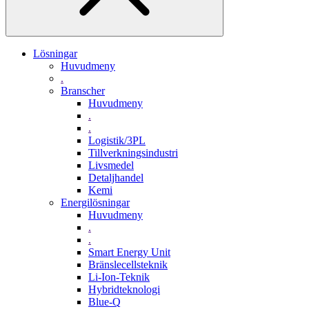
Lösningar
Huvudmeny
.
Branscher
Huvudmeny
.
.
Logistik/3PL
Tillverkningsindustri
Livsmedel
Detaljhandel
Kemi
Energilösningar
Huvudmeny
.
.
Smart Energy Unit
Bränslecellsteknik
Li-Ion-Teknik
Hybridteknologi
Blue-Q