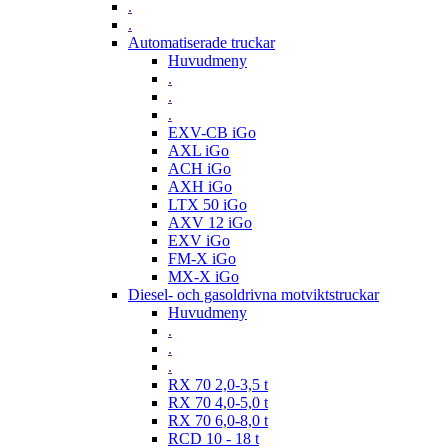
.
.
Automatiserade truckar
Huvudmeny
.
.
.
EXV-CB iGo
AXL iGo
ACH iGo
AXH iGo
LTX 50 iGo
AXV 12 iGo
EXV iGo
FM-X iGo
MX-X iGo
Diesel- och gasoldrivna motviktstruckar
Huvudmeny
.
.
.
RX 70 2,0-3,5 t
RX 70 4,0-5,0 t
RX 70 6,0-8,0 t
RCD 10 - 18 t