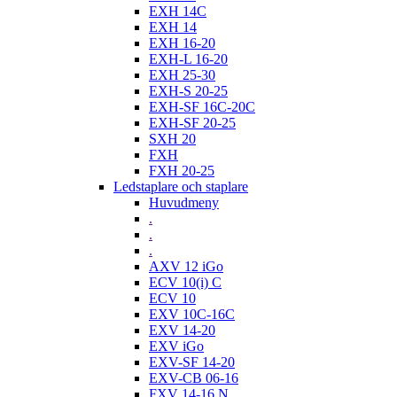
EXH 14C
EXH 14
EXH 16-20
EXH-L 16-20
EXH 25-30
EXH-S 20-25
EXH-SF 16C-20C
EXH-SF 20-25
SXH 20
FXH
FXH 20-25
Ledstaplare och staplare
Huvudmeny
.
.
.
AXV 12 iGo
ECV 10(i) C
ECV 10
EXV 10C-16C
EXV 14-20
EXV iGo
EXV-SF 14-20
EXV-CB 06-16
FXV 14-16 N