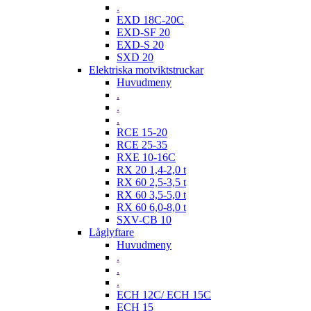
.
EXD 18C-20C
EXD-SF 20
EXD-S 20
SXD 20
Elektriska motviktstruckar
Huvudmeny
.
.
.
RCE 15-20
RCE 25-35
RXE 10-16C
RX 20 1,4-2,0 t
RX 60 2,5-3,5 t
RX 60 3,5-5,0 t
RX 60 6,0-8,0 t
SXV-CB 10
Låglyftare
Huvudmeny
.
.
.
ECH 12C/ ECH 15C
ECH 15