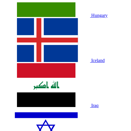
Hungary
Iceland
Iraq