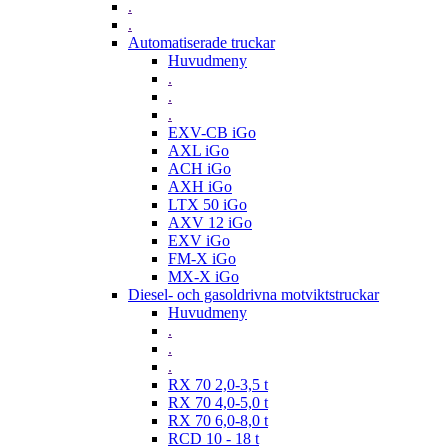
.
.
Automatiserade truckar
Huvudmeny
.
.
.
EXV-CB iGo
AXL iGo
ACH iGo
AXH iGo
LTX 50 iGo
AXV 12 iGo
EXV iGo
FM-X iGo
MX-X iGo
Diesel- och gasoldrivna motviktstruckar
Huvudmeny
.
.
.
RX 70 2,0-3,5 t
RX 70 4,0-5,0 t
RX 70 6,0-8,0 t
RCD 10 - 18 t