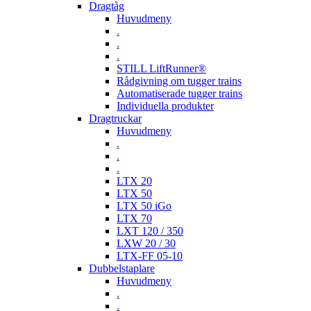
Dragtåg
Huvudmeny
.
.
.
STILL LiftRunner®
Rådgivning om tugger trains
Automatiserade tugger trains
Individuella produkter
Dragtruckar
Huvudmeny
.
.
.
LTX 20
LTX 50
LTX 50 iGo
LTX 70
LXT 120 / 350
LXW 20 / 30
LTX-FF 05-10
Dubbelstaplare
Huvudmeny
.
.