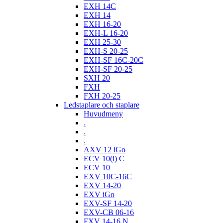
EXH 14C
EXH 14
EXH 16-20
EXH-L 16-20
EXH 25-30
EXH-S 20-25
EXH-SF 16C-20C
EXH-SF 20-25
SXH 20
FXH
FXH 20-25
Ledstaplare och staplare
Huvudmeny
.
.
.
AXV 12 iGo
ECV 10(i) C
ECV 10
EXV 10C-16C
EXV 14-20
EXV iGo
EXV-SF 14-20
EXV-CB 06-16
FXV 14-16 N