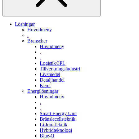
Lösningar
Huvudmeny
.
Branscher
Huvudmeny
.
.
Logistik/3PL
Tillverkningsindustri
Livsmedel
Detaljhandel
Kemi
Energilösningar
Huvudmeny
.
.
Smart Energy Unit
Bränslecellsteknik
Li-Ion-Teknik
Hybridteknologi
Blue-Q