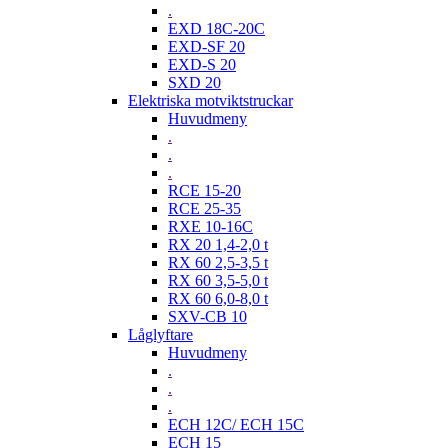
.
EXD 18C-20C
EXD-SF 20
EXD-S 20
SXD 20
Elektriska motviktstruckar
Huvudmeny
.
.
.
RCE 15-20
RCE 25-35
RXE 10-16C
RX 20 1,4-2,0 t
RX 60 2,5-3,5 t
RX 60 3,5-5,0 t
RX 60 6,0-8,0 t
SXV-CB 10
Låglyftare
Huvudmeny
.
.
.
ECH 12C/ ECH 15C
ECH 15