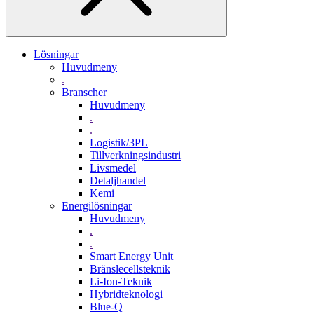
Lösningar
Huvudmeny
.
Branscher
Huvudmeny
.
.
Logistik/3PL
Tillverkningsindustri
Livsmedel
Detaljhandel
Kemi
Energilösningar
Huvudmeny
.
.
Smart Energy Unit
Bränslecellsteknik
Li-Ion-Teknik
Hybridteknologi
Blue-Q