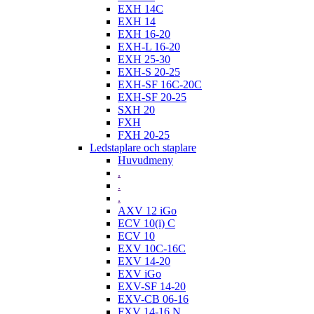
EXH 14C
EXH 14
EXH 16-20
EXH-L 16-20
EXH 25-30
EXH-S 20-25
EXH-SF 16C-20C
EXH-SF 20-25
SXH 20
FXH
FXH 20-25
Ledstaplare och staplare
Huvudmeny
.
.
.
AXV 12 iGo
ECV 10(i) C
ECV 10
EXV 10C-16C
EXV 14-20
EXV iGo
EXV-SF 14-20
EXV-CB 06-16
FXV 14-16 N