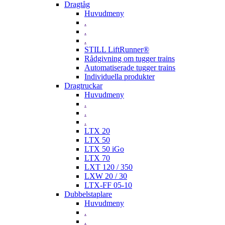
Dragtåg
Huvudmeny
.
.
.
STILL LiftRunner®
Rådgivning om tugger trains
Automatiserade tugger trains
Individuella produkter
Dragtruckar
Huvudmeny
.
.
.
LTX 20
LTX 50
LTX 50 iGo
LTX 70
LXT 120 / 350
LXW 20 / 30
LTX-FF 05-10
Dubbelstaplare
Huvudmeny
.
.