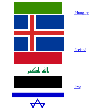
Hungary
Iceland
Iraq