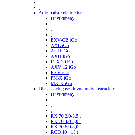
.
.
Automatiserade truckar
Huvudmeny
.
.
.
EXV-CB iGo
AXL iGo
ACH iGo
AXH iGo
LTX 50 iGo
AXV 12 iGo
EXV iGo
FM-X iGo
MX-X iGo
Diesel- och gasoldrivna motviktstruckar
Huvudmeny
.
.
.
RX 70 2,0-3,5 t
RX 70 4,0-5,0 t
RX 70 6,0-8,0 t
RCD 10 - 18 t