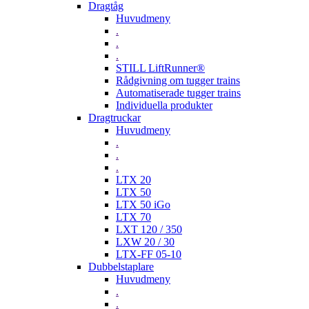
Dragtåg
Huvudmeny
.
.
.
STILL LiftRunner®
Rådgivning om tugger trains
Automatiserade tugger trains
Individuella produkter
Dragtruckar
Huvudmeny
.
.
.
LTX 20
LTX 50
LTX 50 iGo
LTX 70
LXT 120 / 350
LXW 20 / 30
LTX-FF 05-10
Dubbelstaplare
Huvudmeny
.
.