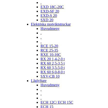
.
EXD 18C-20C
EXD-SF 20
EXD-S 20
SXD 20
Elektriska motviktstruckar
Huvudmeny
.
.
.
RCE 15-20
RCE 25-35
RXE 10-16C
RX 20 1,4-2,0 t
RX 60 2,5-3,5 t
RX 60 3,5-5,0 t
RX 60 6,0-8,0 t
SXV-CB 10
Låglyftare
Huvudmeny
.
.
.
ECH 12C/ ECH 15C
ECH 15