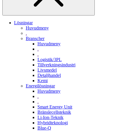
Lösningar
Huvudmeny
.
Branscher
Huvudmeny
.
.
Logistik/3PL
Tillverkningsindustri
Livsmedel
Detaljhandel
Kemi
Energilösningar
Huvudmeny
.
.
Smart Energy Unit
Bränslecellsteknik
Li-Ion-Teknik
Hybridteknologi
Blue-Q