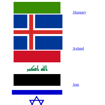
Hungary
Iceland
Iraq