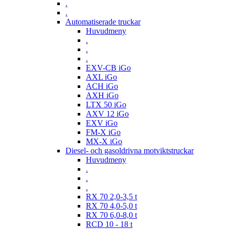
.
.
Automatiserade truckar
Huvudmeny
.
.
.
EXV-CB iGo
AXL iGo
ACH iGo
AXH iGo
LTX 50 iGo
AXV 12 iGo
EXV iGo
FM-X iGo
MX-X iGo
Diesel- och gasoldrivna motviktstruckar
Huvudmeny
.
.
.
RX 70 2,0-3,5 t
RX 70 4,0-5,0 t
RX 70 6,0-8,0 t
RCD 10 - 18 t