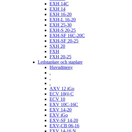
EXH 14C
EXH 14
EXH 16-20
EXH-L 16-20
EXH 25-30
EXH-S 20-25
EXH-SF 16C-20C
EXH-SF 20-25
SXH 20
FXH
FXH 20-25
Ledstaplare och staplare
Huvudmeny
.
.
.
AXV 12 iGo
ECV 10(i) C
ECV 10
EXV 10C-16C
EXV 14-20
EXV iGo
EXV-SF 14-20
EXV-CB 06-16
FXV 14-16 N