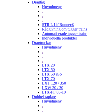
Dragtåg
Huvudmeny
.
.
.
STILL LiftRunner®
Rådgivning om tugger trains
Automatiserade tugger trains
Individuella produkter
Dragtruckar
Huvudmeny
.
.
.
LTX 20
LTX 50
LTX 50 iGo
LTX 70
LXT 120 / 350
LXW 20 / 30
LTX-FF 05-10
Dubbelstaplare
Huvudmeny
.
.