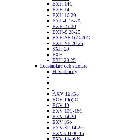
EXH 14C
EXH 14
EXH 16-20
EXH-L 16-20
EXH 25-30
EXH-S 20-25
EXH-SF 16C-20C
EXH-SF 20-25
SXH 20
FXH
FXH 20-25
Ledstaplare och staplare
Huvudmeny
.
.
.
AXV 12 iGo
ECV 10(i) C
ECV 10
EXV 10C-16C
EXV 14-20
EXV iGo
EXV-SF 14-20
EXV-CB 06-16
FXV 14-16 N