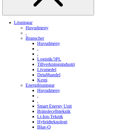
Lösningar
Huvudmeny
.
Branscher
Huvudmeny
.
.
Logistik/3PL
Tillverkningsindustri
Livsmedel
Detaljhandel
Kemi
Energilösningar
Huvudmeny
.
.
Smart Energy Unit
Bränslecellsteknik
Li-Ion-Teknik
Hybridteknologi
Blue-Q