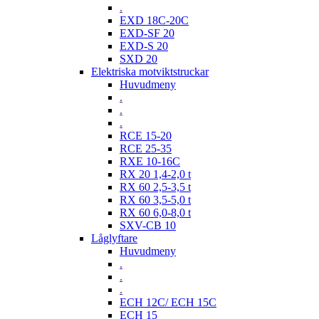
.
EXD 18C-20C
EXD-SF 20
EXD-S 20
SXD 20
Elektriska motviktstruckar
Huvudmeny
.
.
.
RCE 15-20
RCE 25-35
RXE 10-16C
RX 20 1,4-2,0 t
RX 60 2,5-3,5 t
RX 60 3,5-5,0 t
RX 60 6,0-8,0 t
SXV-CB 10
Låglyftare
Huvudmeny
.
.
.
ECH 12C/ ECH 15C
ECH 15