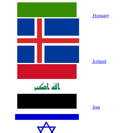
Hungary
Iceland
Iraq