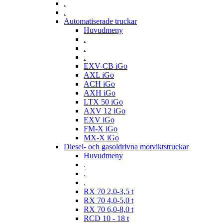
.
.
Automatiserade truckar
Huvudmeny
.
.
.
EXV-CB iGo
AXL iGo
ACH iGo
AXH iGo
LTX 50 iGo
AXV 12 iGo
EXV iGo
FM-X iGo
MX-X iGo
Diesel- och gasoldrivna motviktstruckar
Huvudmeny
.
.
.
RX 70 2,0-3,5 t
RX 70 4,0-5,0 t
RX 70 6,0-8,0 t
RCD 10 - 18 t