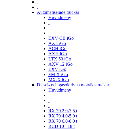
.
.
Automatiserade truckar
Huvudmeny
.
.
.
EXV-CB iGo
AXL iGo
ACH iGo
AXH iGo
LTX 50 iGo
AXV 12 iGo
EXV iGo
FM-X iGo
MX-X iGo
Diesel- och gasoldrivna motviktstruckar
Huvudmeny
.
.
.
RX 70 2,0-3,5 t
RX 70 4,0-5,0 t
RX 70 6,0-8,0 t
RCD 10 - 18 t