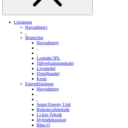
Lösningar
Huvudmeny
.
Branscher
Huvudmeny
.
.
Logistik/3PL
Tillverkningsindustri
Livsmedel
Detaljhandel
Kemi
Energilösningar
Huvudmeny
.
.
Smart Energy Unit
Bränslecellsteknik
Li-Ion-Teknik
Hybridteknologi
Blue-Q