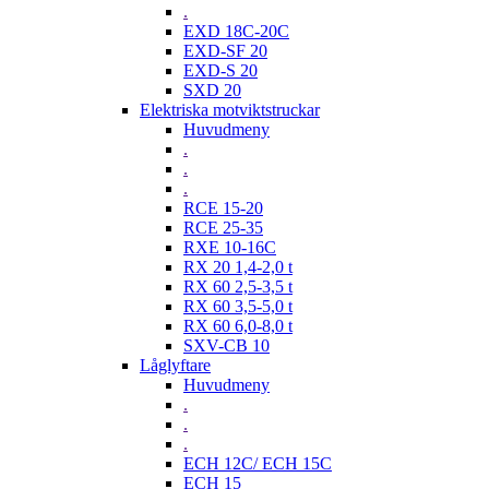
.
EXD 18C-20C
EXD-SF 20
EXD-S 20
SXD 20
Elektriska motviktstruckar
Huvudmeny
.
.
.
RCE 15-20
RCE 25-35
RXE 10-16C
RX 20 1,4-2,0 t
RX 60 2,5-3,5 t
RX 60 3,5-5,0 t
RX 60 6,0-8,0 t
SXV-CB 10
Låglyftare
Huvudmeny
.
.
.
ECH 12C/ ECH 15C
ECH 15