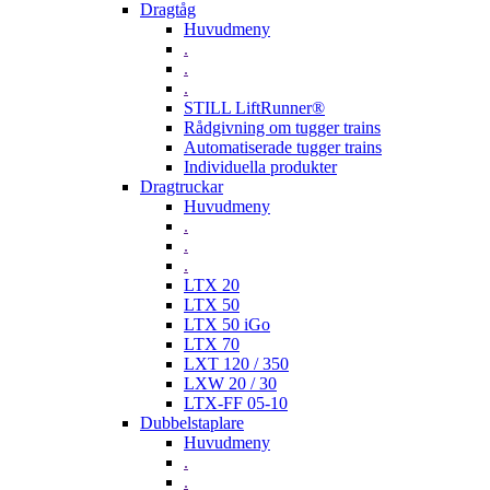
Dragtåg
Huvudmeny
.
.
.
STILL LiftRunner®
Rådgivning om tugger trains
Automatiserade tugger trains
Individuella produkter
Dragtruckar
Huvudmeny
.
.
.
LTX 20
LTX 50
LTX 50 iGo
LTX 70
LXT 120 / 350
LXW 20 / 30
LTX-FF 05-10
Dubbelstaplare
Huvudmeny
.
.