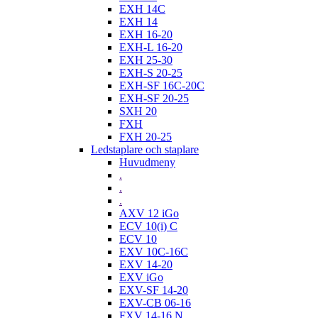
EXH 14C
EXH 14
EXH 16-20
EXH-L 16-20
EXH 25-30
EXH-S 20-25
EXH-SF 16C-20C
EXH-SF 20-25
SXH 20
FXH
FXH 20-25
Ledstaplare och staplare
Huvudmeny
.
.
.
AXV 12 iGo
ECV 10(i) C
ECV 10
EXV 10C-16C
EXV 14-20
EXV iGo
EXV-SF 14-20
EXV-CB 06-16
FXV 14-16 N