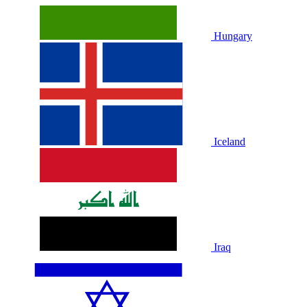
Hungary
Iceland
Iraq