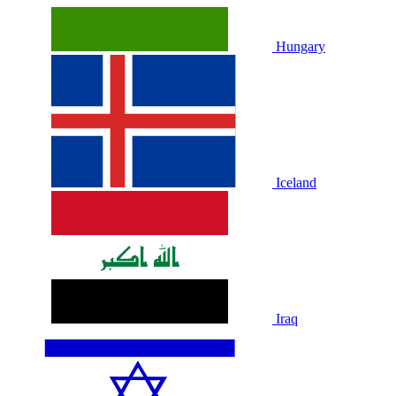
Hungary
Iceland
Iraq