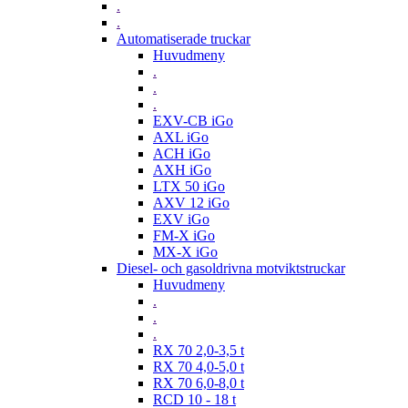
.
.
Automatiserade truckar
Huvudmeny
.
.
.
EXV-CB iGo
AXL iGo
ACH iGo
AXH iGo
LTX 50 iGo
AXV 12 iGo
EXV iGo
FM-X iGo
MX-X iGo
Diesel- och gasoldrivna motviktstruckar
Huvudmeny
.
.
.
RX 70 2,0-3,5 t
RX 70 4,0-5,0 t
RX 70 6,0-8,0 t
RCD 10 - 18 t