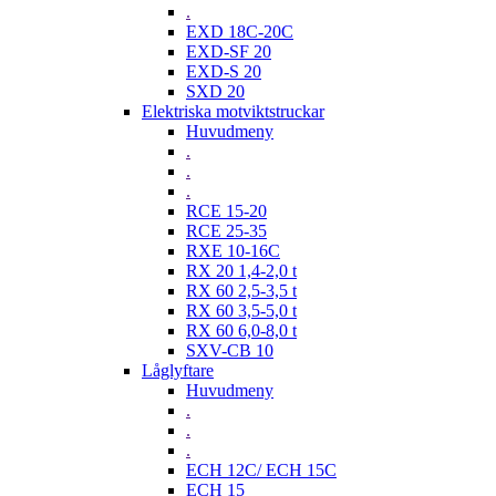
.
EXD 18C-20C
EXD-SF 20
EXD-S 20
SXD 20
Elektriska motviktstruckar
Huvudmeny
.
.
.
RCE 15-20
RCE 25-35
RXE 10-16C
RX 20 1,4-2,0 t
RX 60 2,5-3,5 t
RX 60 3,5-5,0 t
RX 60 6,0-8,0 t
SXV-CB 10
Låglyftare
Huvudmeny
.
.
.
ECH 12C/ ECH 15C
ECH 15