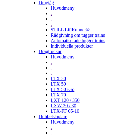
Dragtåg
Huvudmeny
.
.
.
STILL LiftRunner®
Rådgivning om tugger trains
Automatiserade tugger trains
Individuella produkter
Dragtruckar
Huvudmeny
.
.
.
LTX 20
LTX 50
LTX 50 iGo
LTX 70
LXT 120 / 350
LXW 20 / 30
LTX-FF 05-10
Dubbelstaplare
Huvudmeny
.
.