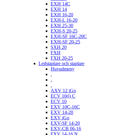
EXH 14C
EXH 14
EXH 16-20
EXH-L 16-20
EXH 25-30
EXH-S 20-25
EXH-SF 16C-20C
EXH-SF 20-25
SXH 20
FXH
FXH 20-25
Ledstaplare och staplare
Huvudmeny
.
.
.
AXV 12 iGo
ECV 10(i) C
ECV 10
EXV 10C-16C
EXV 14-20
EXV iGo
EXV-SF 14-20
EXV-CB 06-16
FXV 14-16 N