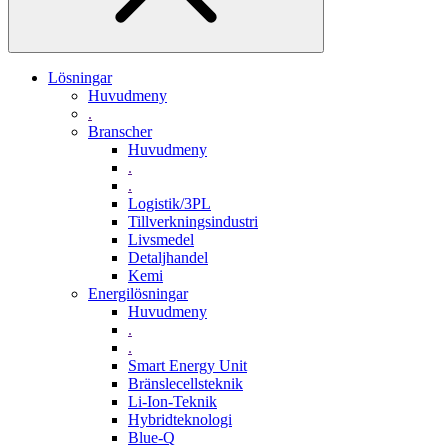
Lösningar
Huvudmeny
.
Branscher
Huvudmeny
.
.
Logistik/3PL
Tillverkningsindustri
Livsmedel
Detaljhandel
Kemi
Energilösningar
Huvudmeny
.
.
Smart Energy Unit
Bränslecellsteknik
Li-Ion-Teknik
Hybridteknologi
Blue-Q