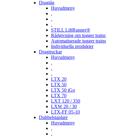
Dragtåg
Huvudmeny
.
.
.
STILL LiftRunner®
Rådgivning om tugger trains
Automatiserade tugger trains
Individuella produkter
Dragtruckar
Huvudmeny
.
.
.
LTX 20
LTX 50
LTX 50 iGo
LTX 70
LXT 120 / 350
LXW 20 / 30
LTX-FF 05-10
Dubbelstaplare
Huvudmeny
.
.