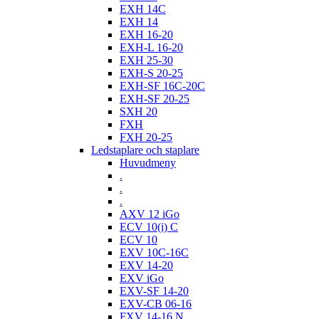
EXH 14C
EXH 14
EXH 16-20
EXH-L 16-20
EXH 25-30
EXH-S 20-25
EXH-SF 16C-20C
EXH-SF 20-25
SXH 20
FXH
FXH 20-25
Ledstaplare och staplare
Huvudmeny
.
.
.
AXV 12 iGo
ECV 10(i) C
ECV 10
EXV 10C-16C
EXV 14-20
EXV iGo
EXV-SF 14-20
EXV-CB 06-16
FXV 14-16 N