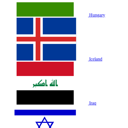
Hungary
Iceland
Iraq