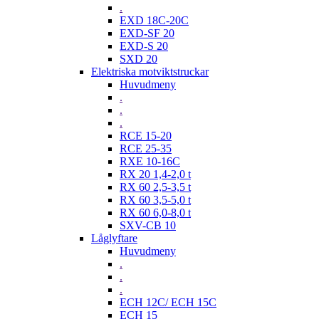
.
EXD 18C-20C
EXD-SF 20
EXD-S 20
SXD 20
Elektriska motviktstruckar
Huvudmeny
.
.
.
RCE 15-20
RCE 25-35
RXE 10-16C
RX 20 1,4-2,0 t
RX 60 2,5-3,5 t
RX 60 3,5-5,0 t
RX 60 6,0-8,0 t
SXV-CB 10
Låglyftare
Huvudmeny
.
.
.
ECH 12C/ ECH 15C
ECH 15