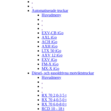
.
.
Automatiserade truckar
Huvudmeny
.
.
.
EXV-CB iGo
AXL iGo
ACH iGo
AXH iGo
LTX 50 iGo
AXV 12 iGo
EXV iGo
FM-X iGo
MX-X iGo
Diesel- och gasoldrivna motviktstruckar
Huvudmeny
.
.
.
RX 70 2,0-3,5 t
RX 70 4,0-5,0 t
RX 70 6,0-8,0 t
RCD 10 - 18 t