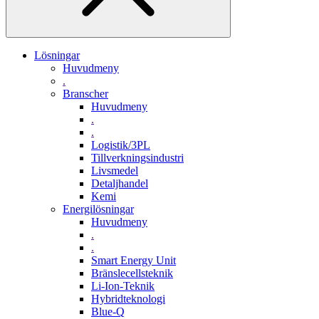
Lösningar
Huvudmeny
.
Branscher
Huvudmeny
.
.
Logistik/3PL
Tillverkningsindustri
Livsmedel
Detaljhandel
Kemi
Energilösningar
Huvudmeny
.
.
Smart Energy Unit
Bränslecellsteknik
Li-Ion-Teknik
Hybridteknologi
Blue-Q