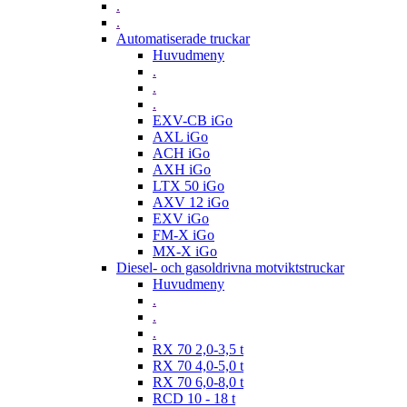
.
.
Automatiserade truckar
Huvudmeny
.
.
.
EXV-CB iGo
AXL iGo
ACH iGo
AXH iGo
LTX 50 iGo
AXV 12 iGo
EXV iGo
FM-X iGo
MX-X iGo
Diesel- och gasoldrivna motviktstruckar
Huvudmeny
.
.
.
RX 70 2,0-3,5 t
RX 70 4,0-5,0 t
RX 70 6,0-8,0 t
RCD 10 - 18 t