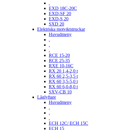
.
EXD 18C-20C
EXD-SF 20
EXD-S 20
SXD 20
Elektriska motviktstruckar
Huvudmeny
.
.
.
RCE 15-20
RCE 25-35
RXE 10-16C
RX 20 1,4-2,0 t
RX 60 2,5-3,5 t
RX 60 3,5-5,0 t
RX 60 6,0-8,0 t
SXV-CB 10
Låglyftare
Huvudmeny
.
.
.
ECH 12C/ ECH 15C
ECH 15