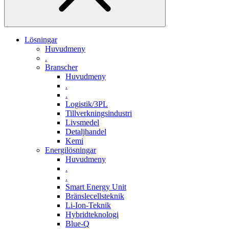
Lösningar
Huvudmeny
.
Branscher
Huvudmeny
.
.
Logistik/3PL
Tillverkningsindustri
Livsmedel
Detaljhandel
Kemi
Energilösningar
Huvudmeny
.
.
Smart Energy Unit
Bränslecellsteknik
Li-Ion-Teknik
Hybridteknologi
Blue-Q