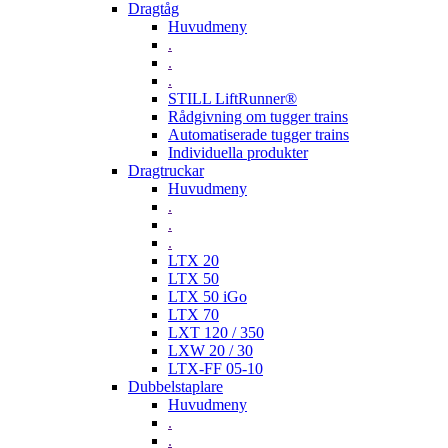
Dragtåg
Huvudmeny
.
.
.
STILL LiftRunner®
Rådgivning om tugger trains
Automatiserade tugger trains
Individuella produkter
Dragtruckar
Huvudmeny
.
.
.
LTX 20
LTX 50
LTX 50 iGo
LTX 70
LXT 120 / 350
LXW 20 / 30
LTX-FF 05-10
Dubbelstaplare
Huvudmeny
.
.