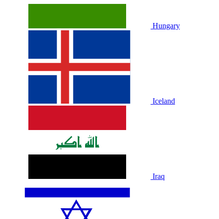
Hungary
Iceland
Iraq