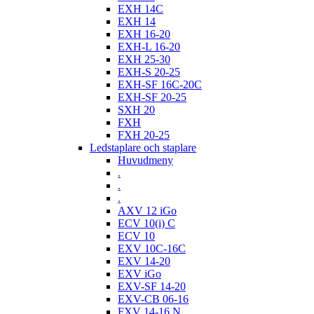
EXH 14C
EXH 14
EXH 16-20
EXH-L 16-20
EXH 25-30
EXH-S 20-25
EXH-SF 16C-20C
EXH-SF 20-25
SXH 20
FXH
FXH 20-25
Ledstaplare och staplare
Huvudmeny
.
.
.
AXV 12 iGo
ECV 10(i) C
ECV 10
EXV 10C-16C
EXV 14-20
EXV iGo
EXV-SF 14-20
EXV-CB 06-16
FXV 14-16 N