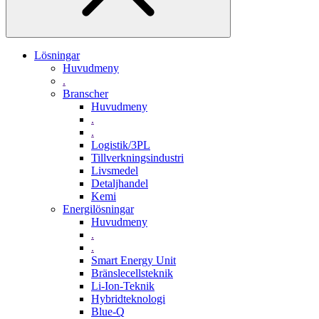
Lösningar
Huvudmeny
.
Branscher
Huvudmeny
.
.
Logistik/3PL
Tillverkningsindustri
Livsmedel
Detaljhandel
Kemi
Energilösningar
Huvudmeny
.
.
Smart Energy Unit
Bränslecellsteknik
Li-Ion-Teknik
Hybridteknologi
Blue-Q