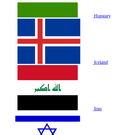
Hungary
Iceland
Iraq