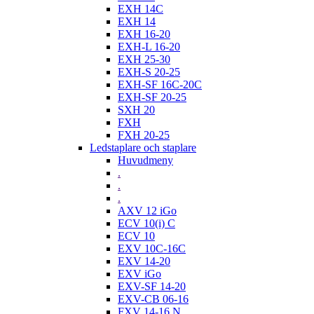
EXH 14C
EXH 14
EXH 16-20
EXH-L 16-20
EXH 25-30
EXH-S 20-25
EXH-SF 16C-20C
EXH-SF 20-25
SXH 20
FXH
FXH 20-25
Ledstaplare och staplare
Huvudmeny
.
.
.
AXV 12 iGo
ECV 10(i) C
ECV 10
EXV 10C-16C
EXV 14-20
EXV iGo
EXV-SF 14-20
EXV-CB 06-16
FXV 14-16 N