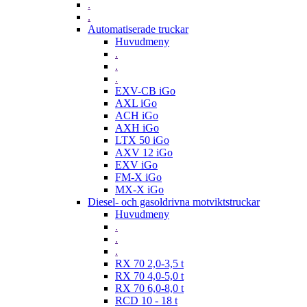
.
.
Automatiserade truckar
Huvudmeny
.
.
.
EXV-CB iGo
AXL iGo
ACH iGo
AXH iGo
LTX 50 iGo
AXV 12 iGo
EXV iGo
FM-X iGo
MX-X iGo
Diesel- och gasoldrivna motviktstruckar
Huvudmeny
.
.
.
RX 70 2,0-3,5 t
RX 70 4,0-5,0 t
RX 70 6,0-8,0 t
RCD 10 - 18 t