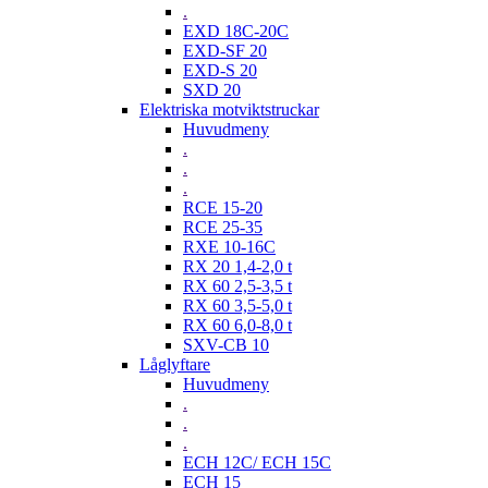
.
EXD 18C-20C
EXD-SF 20
EXD-S 20
SXD 20
Elektriska motviktstruckar
Huvudmeny
.
.
.
RCE 15-20
RCE 25-35
RXE 10-16C
RX 20 1,4-2,0 t
RX 60 2,5-3,5 t
RX 60 3,5-5,0 t
RX 60 6,0-8,0 t
SXV-CB 10
Låglyftare
Huvudmeny
.
.
.
ECH 12C/ ECH 15C
ECH 15