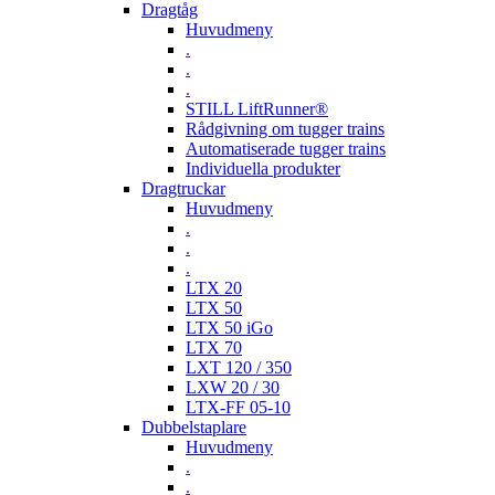
Dragtåg
Huvudmeny
.
.
.
STILL LiftRunner®
Rådgivning om tugger trains
Automatiserade tugger trains
Individuella produkter
Dragtruckar
Huvudmeny
.
.
.
LTX 20
LTX 50
LTX 50 iGo
LTX 70
LXT 120 / 350
LXW 20 / 30
LTX-FF 05-10
Dubbelstaplare
Huvudmeny
.
.