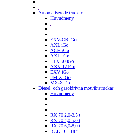
.
.
Automatiserade truckar
Huvudmeny
.
.
.
EXV-CB iGo
AXL iGo
ACH iGo
AXH iGo
LTX 50 iGo
AXV 12 iGo
EXV iGo
FM-X iGo
MX-X iGo
Diesel- och gasoldrivna motviktstruckar
Huvudmeny
.
.
.
RX 70 2,0-3,5 t
RX 70 4,0-5,0 t
RX 70 6,0-8,0 t
RCD 10 - 18 t