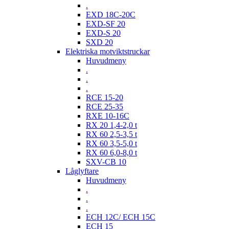
.
EXD 18C-20C
EXD-SF 20
EXD-S 20
SXD 20
Elektriska motviktstruckar
Huvudmeny
.
.
.
RCE 15-20
RCE 25-35
RXE 10-16C
RX 20 1,4-2,0 t
RX 60 2,5-3,5 t
RX 60 3,5-5,0 t
RX 60 6,0-8,0 t
SXV-CB 10
Låglyftare
Huvudmeny
.
.
.
ECH 12C/ ECH 15C
ECH 15