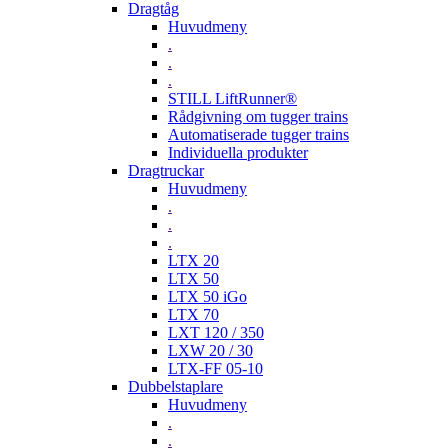
Dragtåg
Huvudmeny
.
.
.
STILL LiftRunner®
Rådgivning om tugger trains
Automatiserade tugger trains
Individuella produkter
Dragtruckar
Huvudmeny
.
.
.
LTX 20
LTX 50
LTX 50 iGo
LTX 70
LXT 120 / 350
LXW 20 / 30
LTX-FF 05-10
Dubbelstaplare
Huvudmeny
.
.