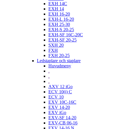
EXH 14C
EXH 14
EXH 16-20
EXH-L 16-20
EXH 25-30
EXH-S 20-25
EXH-SF 16C-20C
EXH-SF 20-25
SXH 20
FXH
FXH 20-25
Ledstaplare och staplare
Huvudmeny
.
.
.
AXV 12 iGo
ECV 10(i) C
ECV 10
EXV 10C-16C
EXV 14-20
EXV iGo
EXV-SF 14-20
EXV-CB 06-16
FXV 14-16 N