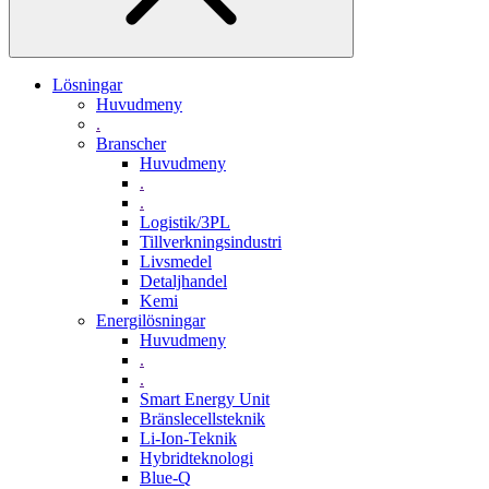
Lösningar
Huvudmeny
.
Branscher
Huvudmeny
.
.
Logistik/3PL
Tillverkningsindustri
Livsmedel
Detaljhandel
Kemi
Energilösningar
Huvudmeny
.
.
Smart Energy Unit
Bränslecellsteknik
Li-Ion-Teknik
Hybridteknologi
Blue-Q