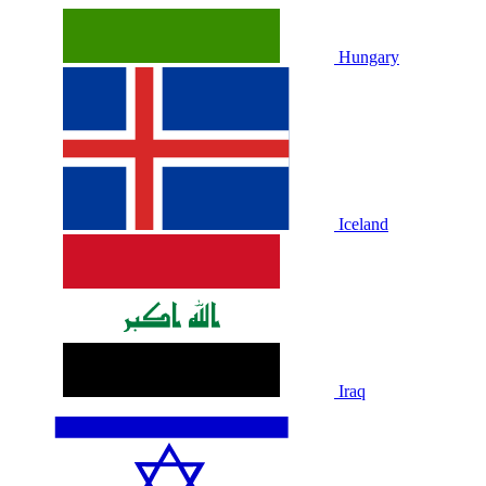
Hungary
Iceland
Iraq