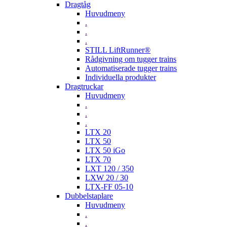
Dragtåg
Huvudmeny
.
.
.
STILL LiftRunner®
Rådgivning om tugger trains
Automatiserade tugger trains
Individuella produkter
Dragtruckar
Huvudmeny
.
.
.
LTX 20
LTX 50
LTX 50 iGo
LTX 70
LXT 120 / 350
LXW 20 / 30
LTX-FF 05-10
Dubbelstaplare
Huvudmeny
.
.