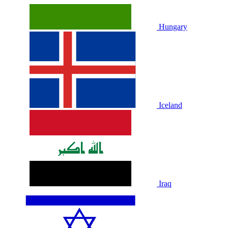
Hungary
Iceland
Iraq