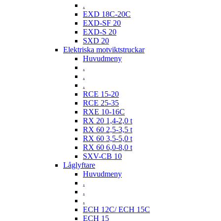
.
EXD 18C-20C
EXD-SF 20
EXD-S 20
SXD 20
Elektriska motviktstruckar
Huvudmeny
.
.
.
RCE 15-20
RCE 25-35
RXE 10-16C
RX 20 1,4-2,0 t
RX 60 2,5-3,5 t
RX 60 3,5-5,0 t
RX 60 6,0-8,0 t
SXV-CB 10
Låglyftare
Huvudmeny
.
.
.
ECH 12C/ ECH 15C
ECH 15