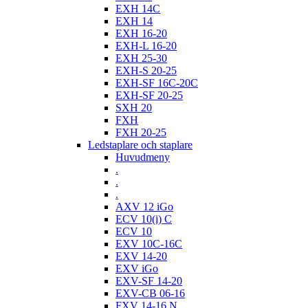
EXH 14C
EXH 14
EXH 16-20
EXH-L 16-20
EXH 25-30
EXH-S 20-25
EXH-SF 16C-20C
EXH-SF 20-25
SXH 20
FXH
FXH 20-25
Ledstaplare och staplare
Huvudmeny
.
.
.
AXV 12 iGo
ECV 10(i) C
ECV 10
EXV 10C-16C
EXV 14-20
EXV iGo
EXV-SF 14-20
EXV-CB 06-16
FXV 14-16 N