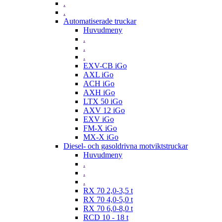
.
.
Automatiserade truckar
Huvudmeny
.
.
.
EXV-CB iGo
AXL iGo
ACH iGo
AXH iGo
LTX 50 iGo
AXV 12 iGo
EXV iGo
FM-X iGo
MX-X iGo
Diesel- och gasoldrivna motviktstruckar
Huvudmeny
.
.
.
RX 70 2,0-3,5 t
RX 70 4,0-5,0 t
RX 70 6,0-8,0 t
RCD 10 - 18 t