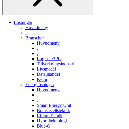
Lösningar
Huvudmeny
.
Branscher
Huvudmeny
.
.
Logistik/3PL
Tillverkningsindustri
Livsmedel
Detaljhandel
Kemi
Energilösningar
Huvudmeny
.
.
Smart Energy Unit
Bränslecellsteknik
Li-Ion-Teknik
Hybridteknologi
Blue-Q