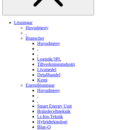
Lösningar
Huvudmeny
.
Branscher
Huvudmeny
.
.
Logistik/3PL
Tillverkningsindustri
Livsmedel
Detaljhandel
Kemi
Energilösningar
Huvudmeny
.
.
Smart Energy Unit
Bränslecellsteknik
Li-Ion-Teknik
Hybridteknologi
Blue-Q