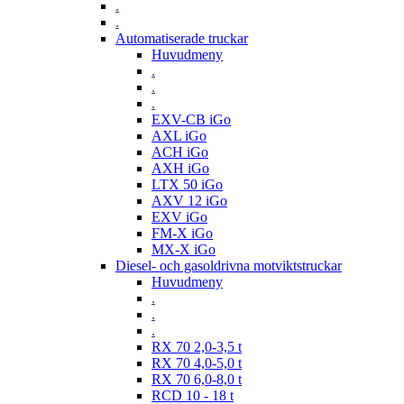
.
.
Automatiserade truckar
Huvudmeny
.
.
.
EXV-CB iGo
AXL iGo
ACH iGo
AXH iGo
LTX 50 iGo
AXV 12 iGo
EXV iGo
FM-X iGo
MX-X iGo
Diesel- och gasoldrivna motviktstruckar
Huvudmeny
.
.
.
RX 70 2,0-3,5 t
RX 70 4,0-5,0 t
RX 70 6,0-8,0 t
RCD 10 - 18 t