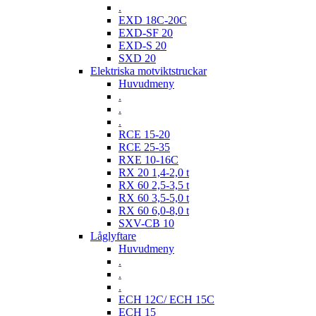
.
EXD 18C-20C
EXD-SF 20
EXD-S 20
SXD 20
Elektriska motviktstruckar
Huvudmeny
.
.
.
RCE 15-20
RCE 25-35
RXE 10-16C
RX 20 1,4-2,0 t
RX 60 2,5-3,5 t
RX 60 3,5-5,0 t
RX 60 6,0-8,0 t
SXV-CB 10
Låglyftare
Huvudmeny
.
.
.
ECH 12C/ ECH 15C
ECH 15