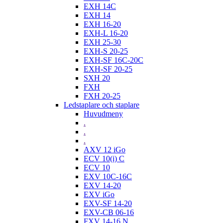
EXH 14C
EXH 14
EXH 16-20
EXH-L 16-20
EXH 25-30
EXH-S 20-25
EXH-SF 16C-20C
EXH-SF 20-25
SXH 20
FXH
FXH 20-25
Ledstaplare och staplare
Huvudmeny
.
.
.
AXV 12 iGo
ECV 10(i) C
ECV 10
EXV 10C-16C
EXV 14-20
EXV iGo
EXV-SF 14-20
EXV-CB 06-16
FXV 14-16 N