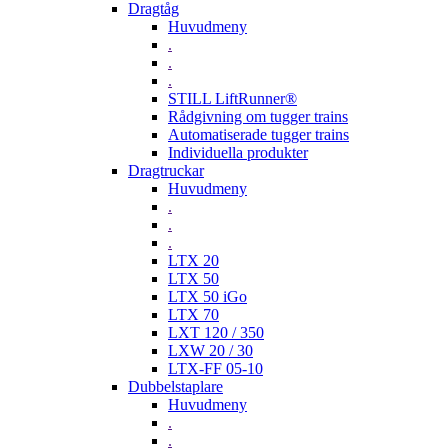
Dragtåg
Huvudmeny
.
.
.
STILL LiftRunner®
Rådgivning om tugger trains
Automatiserade tugger trains
Individuella produkter
Dragtruckar
Huvudmeny
.
.
.
LTX 20
LTX 50
LTX 50 iGo
LTX 70
LXT 120 / 350
LXW 20 / 30
LTX-FF 05-10
Dubbelstaplare
Huvudmeny
.
.