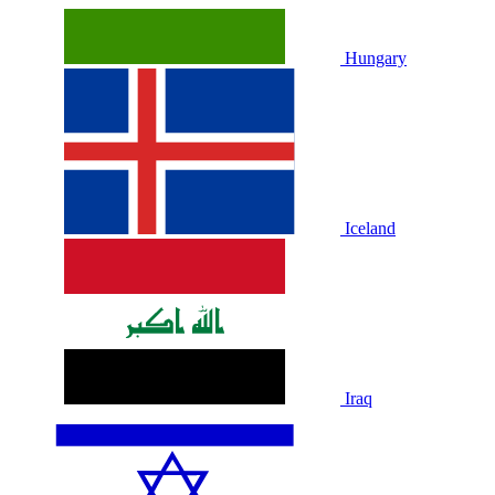
Hungary
Iceland
Iraq