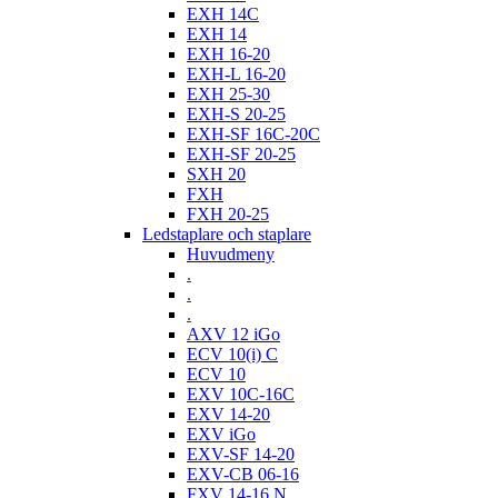
EXH 14C
EXH 14
EXH 16-20
EXH-L 16-20
EXH 25-30
EXH-S 20-25
EXH-SF 16C-20C
EXH-SF 20-25
SXH 20
FXH
FXH 20-25
Ledstaplare och staplare
Huvudmeny
.
.
.
AXV 12 iGo
ECV 10(i) C
ECV 10
EXV 10C-16C
EXV 14-20
EXV iGo
EXV-SF 14-20
EXV-CB 06-16
FXV 14-16 N