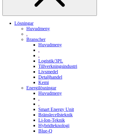
Lösningar
Huvudmeny
.
Branscher
Huvudmeny
.
.
Logistik/3PL
Tillverkningsindustri
Livsmedel
Detaljhandel
Kemi
Energilösningar
Huvudmeny
.
.
Smart Energy Unit
Bränslecellsteknik
Li-Ion-Teknik
Hybridteknologi
Blue-Q