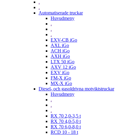
.
.
Automatiserade truckar
Huvudmeny
.
.
.
EXV-CB iGo
AXL iGo
ACH iGo
AXH iGo
LTX 50 iGo
AXV 12 iGo
EXV iGo
FM-X iGo
MX-X iGo
Diesel- och gasoldrivna motviktstruckar
Huvudmeny
.
.
.
RX 70 2,0-3,5 t
RX 70 4,0-5,0 t
RX 70 6,0-8,0 t
RCD 10 - 18 t