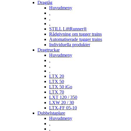
Dragtåg
Huvudmeny
.
.
.
STILL LiftRunner®
Rådgivning om tugger trains
Automatiserade tugger trains
Individuella produkter
Dragtruckar
Huvudmeny
.
.
.
LTX 20
LTX 50
LTX 50 iGo
LTX 70
LXT 120 / 350
LXW 20 / 30
LTX-FF 05-10
Dubbelstaplare
Huvudmeny
.
.