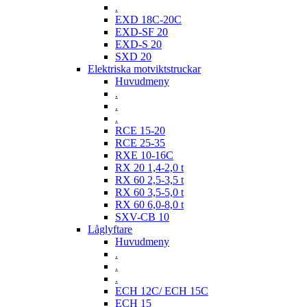
.
EXD 18C-20C
EXD-SF 20
EXD-S 20
SXD 20
Elektriska motviktstruckar
Huvudmeny
.
.
.
RCE 15-20
RCE 25-35
RXE 10-16C
RX 20 1,4-2,0 t
RX 60 2,5-3,5 t
RX 60 3,5-5,0 t
RX 60 6,0-8,0 t
SXV-CB 10
Låglyftare
Huvudmeny
.
.
.
ECH 12C/ ECH 15C
ECH 15