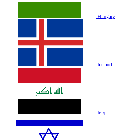
Hungary
Iceland
Iraq