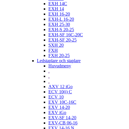
EXH 14C
EXH 14
EXH 16-20
EXH-L 16-20
EXH 25-30
EXH-S 20-25
EXH-SF 16C-20C
EXH-SF 20-25
SXH 20
FXH
FXH 20-25
Ledstaplare och staplare
Huvudmeny
.
.
.
AXV 12 iGo
ECV 10(i) C
ECV 10
EXV 10C-16C
EXV 14-20
EXV iGo
EXV-SF 14-20
EXV-CB 06-16
FXV 14-16 N