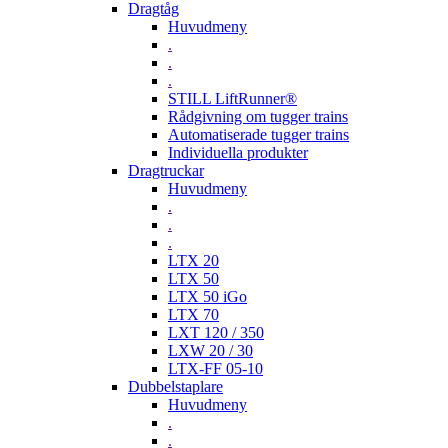
Dragtåg
Huvudmeny
.
.
.
STILL LiftRunner®
Rådgivning om tugger trains
Automatiserade tugger trains
Individuella produkter
Dragtruckar
Huvudmeny
.
.
.
LTX 20
LTX 50
LTX 50 iGo
LTX 70
LXT 120 / 350
LXW 20 / 30
LTX-FF 05-10
Dubbelstaplare
Huvudmeny
.
.