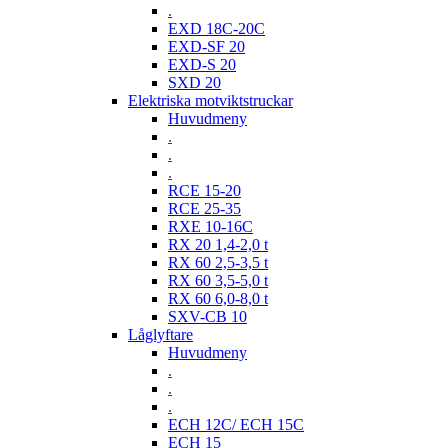
.
EXD 18C-20C
EXD-SF 20
EXD-S 20
SXD 20
Elektriska motviktstruckar
Huvudmeny
.
.
.
RCE 15-20
RCE 25-35
RXE 10-16C
RX 20 1,4-2,0 t
RX 60 2,5-3,5 t
RX 60 3,5-5,0 t
RX 60 6,0-8,0 t
SXV-CB 10
Låglyftare
Huvudmeny
.
.
.
ECH 12C/ ECH 15C
ECH 15