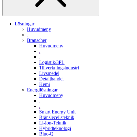
Lösningar
Huvudmeny
.
Branscher
Huvudmeny
.
.
Logistik/3PL
Tillverkningsindustri
Livsmedel
Detaljhandel
Kemi
Energilösningar
Huvudmeny
.
.
Smart Energy Unit
Bränslecellsteknik
Li-Ion-Teknik
Hybridteknologi
Blue-Q