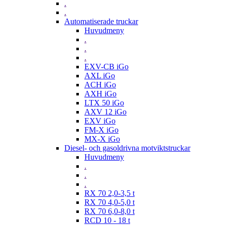
.
.
Automatiserade truckar
Huvudmeny
.
.
.
EXV-CB iGo
AXL iGo
ACH iGo
AXH iGo
LTX 50 iGo
AXV 12 iGo
EXV iGo
FM-X iGo
MX-X iGo
Diesel- och gasoldrivna motviktstruckar
Huvudmeny
.
.
.
RX 70 2,0-3,5 t
RX 70 4,0-5,0 t
RX 70 6,0-8,0 t
RCD 10 - 18 t