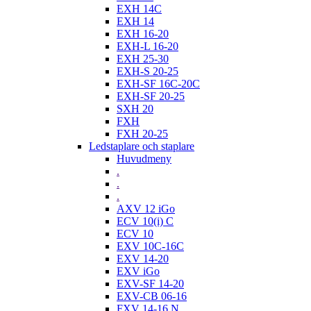
EXH 14C
EXH 14
EXH 16-20
EXH-L 16-20
EXH 25-30
EXH-S 20-25
EXH-SF 16C-20C
EXH-SF 20-25
SXH 20
FXH
FXH 20-25
Ledstaplare och staplare
Huvudmeny
.
.
.
AXV 12 iGo
ECV 10(i) C
ECV 10
EXV 10C-16C
EXV 14-20
EXV iGo
EXV-SF 14-20
EXV-CB 06-16
FXV 14-16 N