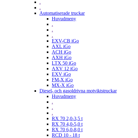
.
.
Automatiserade truckar
Huvudmeny
.
.
.
EXV-CB iGo
AXL iGo
ACH iGo
AXH iGo
LTX 50 iGo
AXV 12 iGo
EXV iGo
FM-X iGo
MX-X iGo
Diesel- och gasoldrivna motviktstruckar
Huvudmeny
.
.
.
RX 70 2,0-3,5 t
RX 70 4,0-5,0 t
RX 70 6,0-8,0 t
RCD 10 - 18 t