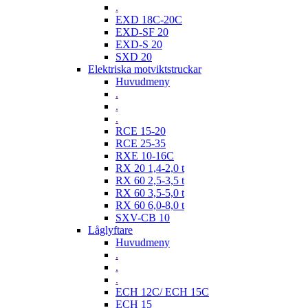
.
EXD 18C-20C
EXD-SF 20
EXD-S 20
SXD 20
Elektriska motviktstruckar
Huvudmeny
.
.
.
RCE 15-20
RCE 25-35
RXE 10-16C
RX 20 1,4-2,0 t
RX 60 2,5-3,5 t
RX 60 3,5-5,0 t
RX 60 6,0-8,0 t
SXV-CB 10
Låglyftare
Huvudmeny
.
.
.
ECH 12C/ ECH 15C
ECH 15