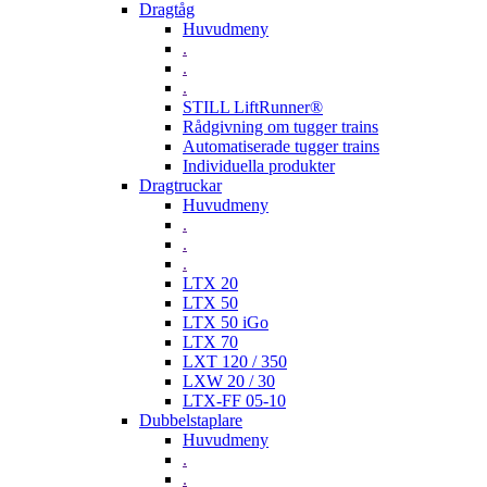
Dragtåg
Huvudmeny
.
.
.
STILL LiftRunner®
Rådgivning om tugger trains
Automatiserade tugger trains
Individuella produkter
Dragtruckar
Huvudmeny
.
.
.
LTX 20
LTX 50
LTX 50 iGo
LTX 70
LXT 120 / 350
LXW 20 / 30
LTX-FF 05-10
Dubbelstaplare
Huvudmeny
.
.