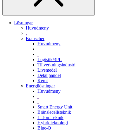
Lösningar
Huvudmeny
.
Branscher
Huvudmeny
.
.
Logistik/3PL
Tillverkningsindustri
Livsmedel
Detaljhandel
Kemi
Energilösningar
Huvudmeny
.
.
Smart Energy Unit
Bränslecellsteknik
Li-Ion-Teknik
Hybridteknologi
Blue-Q