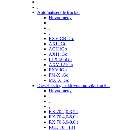
.
.
Automatiserade truckar
Huvudmeny
.
.
.
EXV-CB iGo
AXL iGo
ACH iGo
AXH iGo
LTX 50 iGo
AXV 12 iGo
EXV iGo
FM-X iGo
MX-X iGo
Diesel- och gasoldrivna motviktstruckar
Huvudmeny
.
.
.
RX 70 2,0-3,5 t
RX 70 4,0-5,0 t
RX 70 6,0-8,0 t
RCD 10 - 18 t