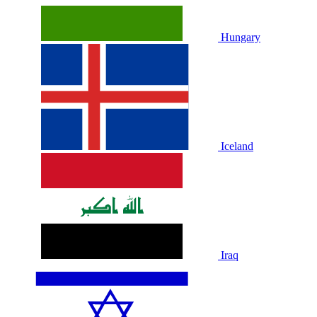
Hungary
Iceland
Iraq