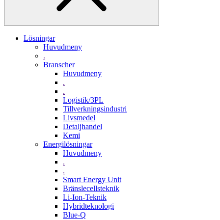
Lösningar
Huvudmeny
.
Branscher
Huvudmeny
.
.
Logistik/3PL
Tillverkningsindustri
Livsmedel
Detaljhandel
Kemi
Energilösningar
Huvudmeny
.
.
Smart Energy Unit
Bränslecellsteknik
Li-Ion-Teknik
Hybridteknologi
Blue-Q