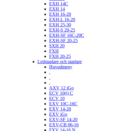
EXH 14C
EXH 14
EXH 16-20
EXH-L 16-20
EXH 25-30
EXH-S 20-25
EXH-SF 16C-20C
EXH-SF 20-25
SXH 20
FXH
FXH 20-25
Ledstaplare och staplare
Huvudmeny
.
.
.
AXV 12 iGo
ECV 10(i) C
ECV 10
EXV 10C-16C
EXV 14-20
EXV iGo
EXV-SF 14-20
EXV-CB 06-16
FXV 14-16 N