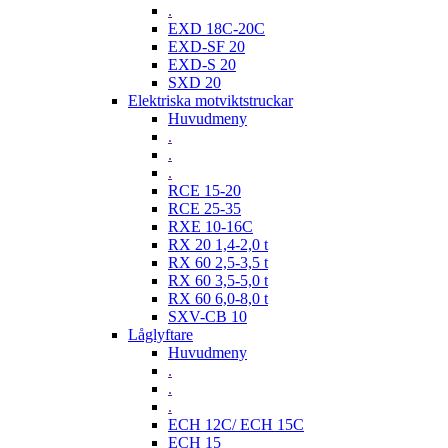
.
EXD 18C-20C
EXD-SF 20
EXD-S 20
SXD 20
Elektriska motviktstruckar
Huvudmeny
.
.
.
RCE 15-20
RCE 25-35
RXE 10-16C
RX 20 1,4-2,0 t
RX 60 2,5-3,5 t
RX 60 3,5-5,0 t
RX 60 6,0-8,0 t
SXV-CB 10
Låglyftare
Huvudmeny
.
.
.
ECH 12C/ ECH 15C
ECH 15