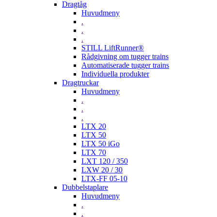
Dragtåg
Huvudmeny
.
.
.
STILL LiftRunner®
Rådgivning om tugger trains
Automatiserade tugger trains
Individuella produkter
Dragtruckar
Huvudmeny
.
.
.
LTX 20
LTX 50
LTX 50 iGo
LTX 70
LXT 120 / 350
LXW 20 / 30
LTX-FF 05-10
Dubbelstaplare
Huvudmeny
.
.