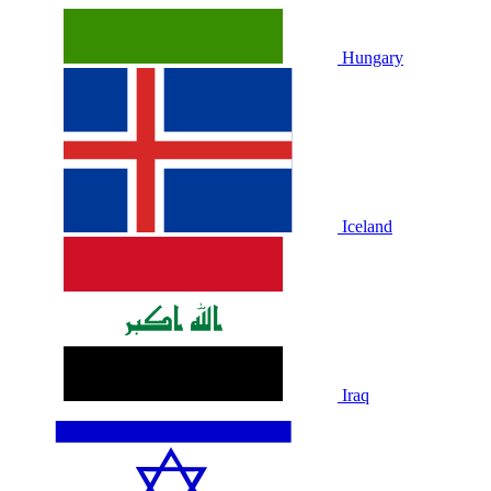
Hungary
Iceland
Iraq