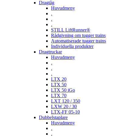
Dragtåg
Huvudmeny
.
.
.
STILL LiftRunner®
Rådgivning om tugger trains
Automatiserade tugger trains
Individuella produkter
Dragtruckar
Huvudmeny
.
.
.
LTX 20
LTX 50
LTX 50 iGo
LTX 70
LXT 120 / 350
LXW 20 / 30
LTX-FF 05-10
Dubbelstaplare
Huvudmeny
.
.