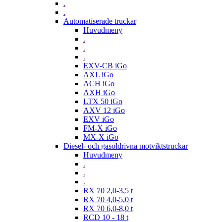
.
.
Automatiserade truckar
Huvudmeny
.
.
.
EXV-CB iGo
AXL iGo
ACH iGo
AXH iGo
LTX 50 iGo
AXV 12 iGo
EXV iGo
FM-X iGo
MX-X iGo
Diesel- och gasoldrivna motviktstruckar
Huvudmeny
.
.
.
RX 70 2,0-3,5 t
RX 70 4,0-5,0 t
RX 70 6,0-8,0 t
RCD 10 - 18 t