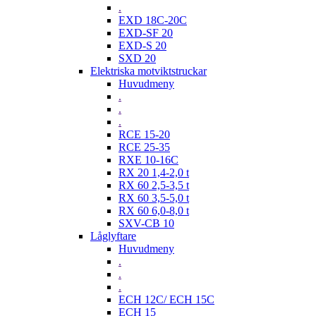
.
EXD 18C-20C
EXD-SF 20
EXD-S 20
SXD 20
Elektriska motviktstruckar
Huvudmeny
.
.
.
RCE 15-20
RCE 25-35
RXE 10-16C
RX 20 1,4-2,0 t
RX 60 2,5-3,5 t
RX 60 3,5-5,0 t
RX 60 6,0-8,0 t
SXV-CB 10
Låglyftare
Huvudmeny
.
.
.
ECH 12C/ ECH 15C
ECH 15