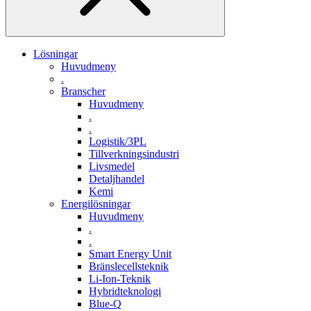
Lösningar
Huvudmeny
.
Branscher
Huvudmeny
.
.
Logistik/3PL
Tillverkningsindustri
Livsmedel
Detaljhandel
Kemi
Energilösningar
Huvudmeny
.
.
Smart Energy Unit
Bränslecellsteknik
Li-Ion-Teknik
Hybridteknologi
Blue-Q