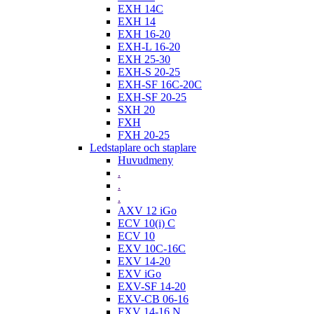
EXH 14C
EXH 14
EXH 16-20
EXH-L 16-20
EXH 25-30
EXH-S 20-25
EXH-SF 16C-20C
EXH-SF 20-25
SXH 20
FXH
FXH 20-25
Ledstaplare och staplare
Huvudmeny
.
.
.
AXV 12 iGo
ECV 10(i) C
ECV 10
EXV 10C-16C
EXV 14-20
EXV iGo
EXV-SF 14-20
EXV-CB 06-16
FXV 14-16 N