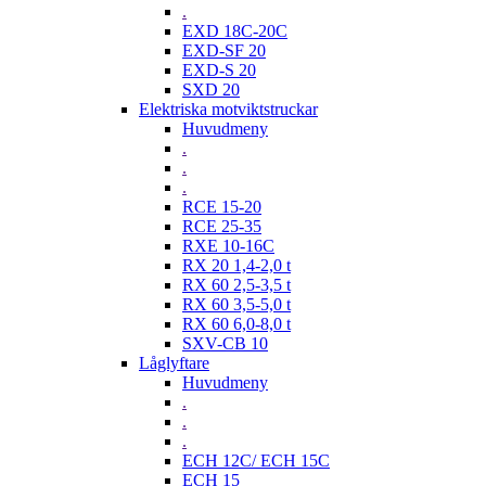
.
EXD 18C-20C
EXD-SF 20
EXD-S 20
SXD 20
Elektriska motviktstruckar
Huvudmeny
.
.
.
RCE 15-20
RCE 25-35
RXE 10-16C
RX 20 1,4-2,0 t
RX 60 2,5-3,5 t
RX 60 3,5-5,0 t
RX 60 6,0-8,0 t
SXV-CB 10
Låglyftare
Huvudmeny
.
.
.
ECH 12C/ ECH 15C
ECH 15