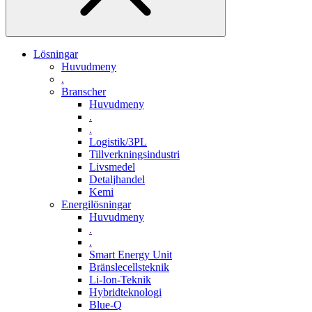
Lösningar
Huvudmeny
.
Branscher
Huvudmeny
.
.
Logistik/3PL
Tillverkningsindustri
Livsmedel
Detaljhandel
Kemi
Energilösningar
Huvudmeny
.
.
Smart Energy Unit
Bränslecellsteknik
Li-Ion-Teknik
Hybridteknologi
Blue-Q