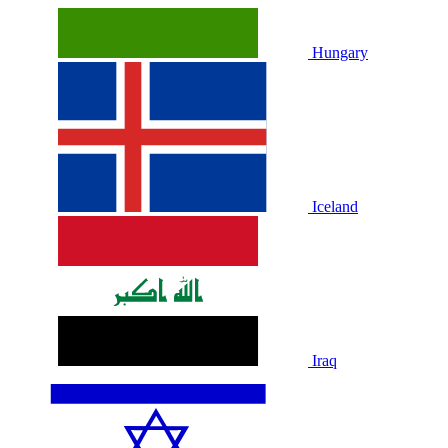
Hungary
Iceland
Iraq