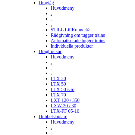
Dragtåg
Huvudmeny
.
.
.
STILL LiftRunner®
Rådgivning om tugger trains
Automatiserade tugger trains
Individuella produkter
Dragtruckar
Huvudmeny
.
.
.
LTX 20
LTX 50
LTX 50 iGo
LTX 70
LXT 120 / 350
LXW 20 / 30
LTX-FF 05-10
Dubbelstaplare
Huvudmeny
.
.