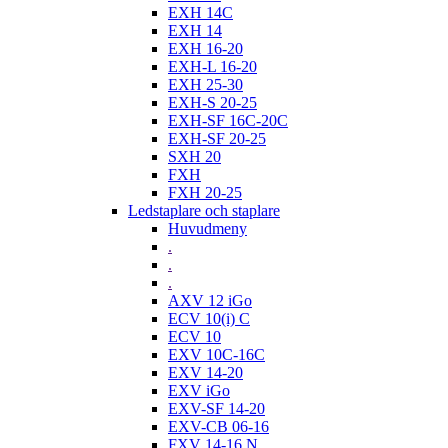
EXH 14C
EXH 14
EXH 16-20
EXH-L 16-20
EXH 25-30
EXH-S 20-25
EXH-SF 16C-20C
EXH-SF 20-25
SXH 20
FXH
FXH 20-25
Ledstaplare och staplare
Huvudmeny
.
.
.
AXV 12 iGo
ECV 10(i) C
ECV 10
EXV 10C-16C
EXV 14-20
EXV iGo
EXV-SF 14-20
EXV-CB 06-16
FXV 14-16 N