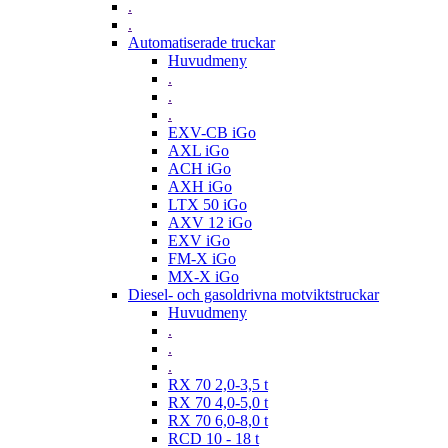
.
.
Automatiserade truckar
Huvudmeny
.
.
.
EXV-CB iGo
AXL iGo
ACH iGo
AXH iGo
LTX 50 iGo
AXV 12 iGo
EXV iGo
FM-X iGo
MX-X iGo
Diesel- och gasoldrivna motviktstruckar
Huvudmeny
.
.
.
RX 70 2,0-3,5 t
RX 70 4,0-5,0 t
RX 70 6,0-8,0 t
RCD 10 - 18 t