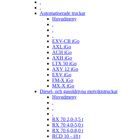
.
.
Automatiserade truckar
Huvudmeny
.
.
.
EXV-CB iGo
AXL iGo
ACH iGo
AXH iGo
LTX 50 iGo
AXV 12 iGo
EXV iGo
FM-X iGo
MX-X iGo
Diesel- och gasoldrivna motviktstruckar
Huvudmeny
.
.
.
RX 70 2,0-3,5 t
RX 70 4,0-5,0 t
RX 70 6,0-8,0 t
RCD 10 - 18 t