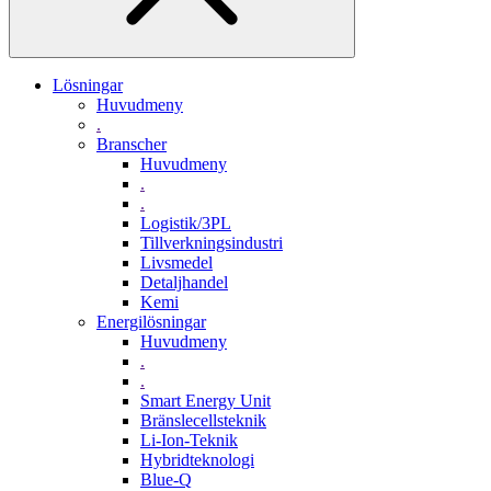
Lösningar
Huvudmeny
.
Branscher
Huvudmeny
.
.
Logistik/3PL
Tillverkningsindustri
Livsmedel
Detaljhandel
Kemi
Energilösningar
Huvudmeny
.
.
Smart Energy Unit
Bränslecellsteknik
Li-Ion-Teknik
Hybridteknologi
Blue-Q