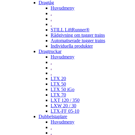
Dragtåg
Huvudmeny
.
.
.
STILL LiftRunner®
Rådgivning om tugger trains
Automatiserade tugger trains
Individuella produkter
Dragtruckar
Huvudmeny
.
.
.
LTX 20
LTX 50
LTX 50 iGo
LTX 70
LXT 120 / 350
LXW 20 / 30
LTX-FF 05-10
Dubbelstaplare
Huvudmeny
.
.