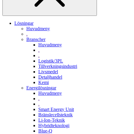
Lösningar
Huvudmeny
.
Branscher
Huvudmeny
.
.
Logistik/3PL
Tillverkningsindustri
Livsmedel
Detaljhandel
Kemi
Energilösningar
Huvudmeny
.
.
Smart Energy Unit
Bränslecellsteknik
Li-Ion-Teknik
Hybridteknologi
Blue-Q