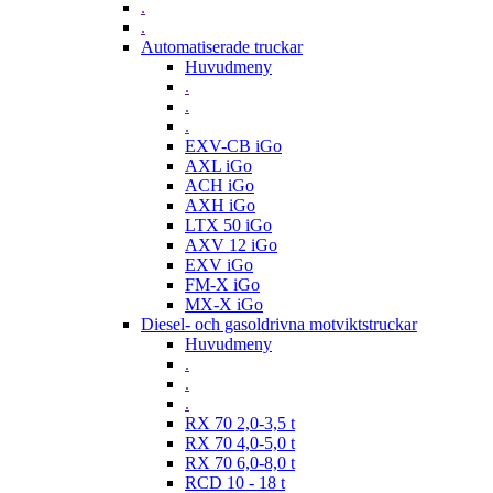
.
.
Automatiserade truckar
Huvudmeny
.
.
.
EXV-CB iGo
AXL iGo
ACH iGo
AXH iGo
LTX 50 iGo
AXV 12 iGo
EXV iGo
FM-X iGo
MX-X iGo
Diesel- och gasoldrivna motviktstruckar
Huvudmeny
.
.
.
RX 70 2,0-3,5 t
RX 70 4,0-5,0 t
RX 70 6,0-8,0 t
RCD 10 - 18 t