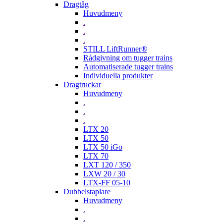
Dragtåg
Huvudmeny
.
.
.
STILL LiftRunner®
Rådgivning om tugger trains
Automatiserade tugger trains
Individuella produkter
Dragtruckar
Huvudmeny
.
.
.
LTX 20
LTX 50
LTX 50 iGo
LTX 70
LXT 120 / 350
LXW 20 / 30
LTX-FF 05-10
Dubbelstaplare
Huvudmeny
.
.