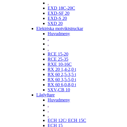
.
EXD 18C-20C
EXD-SF 20
EXD-S 20
SXD 20
Elektriska motviktstruckar
Huvudmeny
.
.
.
RCE 15-20
RCE 25-35
RXE 10-16C
RX 20 1,4-2,0 t
RX 60 2,5-3,5 t
RX 60 3,5-5,0 t
RX 60 6,0-8,0 t
SXV-CB 10
Låglyftare
Huvudmeny
.
.
.
ECH 12C/ ECH 15C
ECH 15