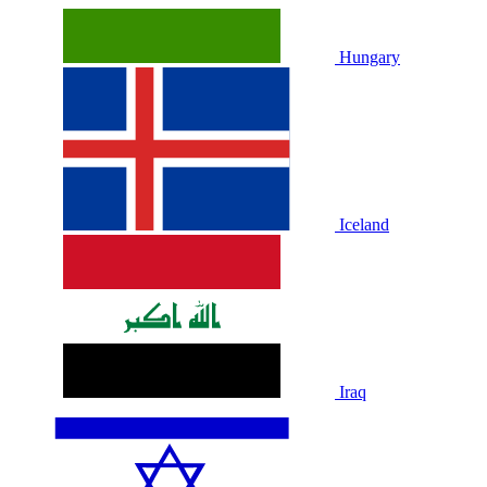
Hungary
Iceland
Iraq