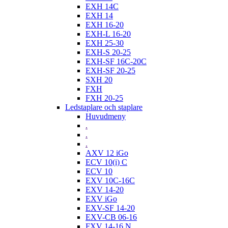
EXH 14C
EXH 14
EXH 16-20
EXH-L 16-20
EXH 25-30
EXH-S 20-25
EXH-SF 16C-20C
EXH-SF 20-25
SXH 20
FXH
FXH 20-25
Ledstaplare och staplare
Huvudmeny
.
.
.
AXV 12 iGo
ECV 10(i) C
ECV 10
EXV 10C-16C
EXV 14-20
EXV iGo
EXV-SF 14-20
EXV-CB 06-16
FXV 14-16 N