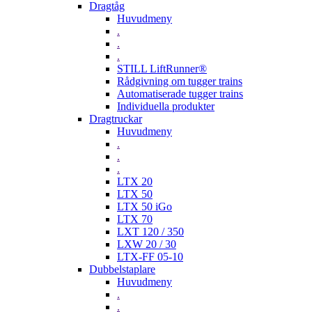
Dragtåg
Huvudmeny
.
.
.
STILL LiftRunner®
Rådgivning om tugger trains
Automatiserade tugger trains
Individuella produkter
Dragtruckar
Huvudmeny
.
.
.
LTX 20
LTX 50
LTX 50 iGo
LTX 70
LXT 120 / 350
LXW 20 / 30
LTX-FF 05-10
Dubbelstaplare
Huvudmeny
.
.