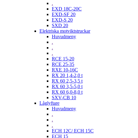
.
EXD 18C-20C
EXD-SF 20
EXD-S 20
SXD 20
Elektriska motviktstruckar
Huvudmeny
.
.
.
RCE 15-20
RCE 25-35
RXE 10-16C
RX 20 1,4-2,0 t
RX 60 2,5-3,5 t
RX 60 3,5-5,0 t
RX 60 6,0-8,0 t
SXV-CB 10
Låglyftare
Huvudmeny
.
.
.
ECH 12C/ ECH 15C
ECH 15