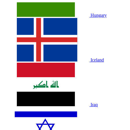
Hungary
Iceland
Iraq