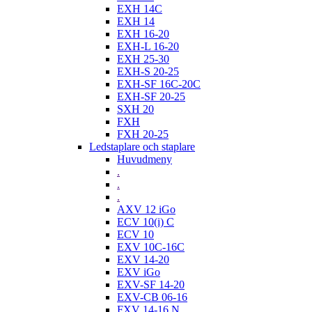
EXH 14C
EXH 14
EXH 16-20
EXH-L 16-20
EXH 25-30
EXH-S 20-25
EXH-SF 16C-20C
EXH-SF 20-25
SXH 20
FXH
FXH 20-25
Ledstaplare och staplare
Huvudmeny
.
.
.
AXV 12 iGo
ECV 10(i) C
ECV 10
EXV 10C-16C
EXV 14-20
EXV iGo
EXV-SF 14-20
EXV-CB 06-16
FXV 14-16 N