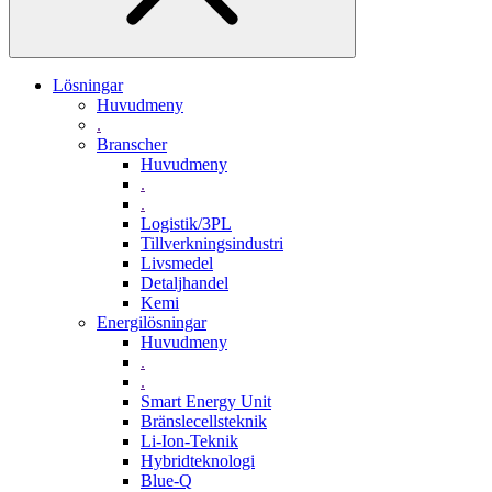
Lösningar
Huvudmeny
.
Branscher
Huvudmeny
.
.
Logistik/3PL
Tillverkningsindustri
Livsmedel
Detaljhandel
Kemi
Energilösningar
Huvudmeny
.
.
Smart Energy Unit
Bränslecellsteknik
Li-Ion-Teknik
Hybridteknologi
Blue-Q