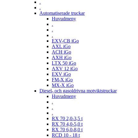
.
.
Automatiserade truckar
Huvudmeny
.
.
.
EXV-CB iGo
AXL iGo
ACH iGo
AXH iGo
LTX 50 iGo
AXV 12 iGo
EXV iGo
FM-X iGo
MX-X iGo
Diesel- och gasoldrivna motviktstruckar
Huvudmeny
.
.
.
RX 70 2,0-3,5 t
RX 70 4,0-5,0 t
RX 70 6,0-8,0 t
RCD 10 - 18 t