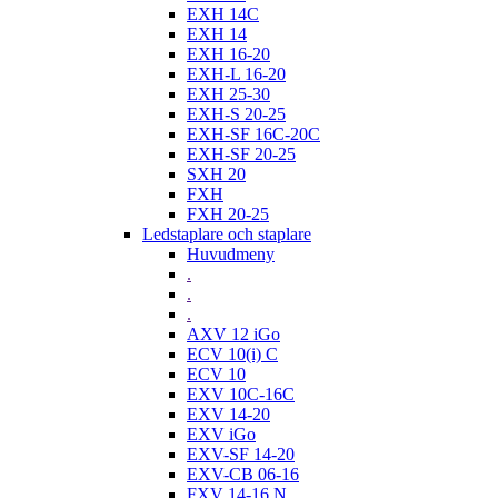
EXH 14C
EXH 14
EXH 16-20
EXH-L 16-20
EXH 25-30
EXH-S 20-25
EXH-SF 16C-20C
EXH-SF 20-25
SXH 20
FXH
FXH 20-25
Ledstaplare och staplare
Huvudmeny
.
.
.
AXV 12 iGo
ECV 10(i) C
ECV 10
EXV 10C-16C
EXV 14-20
EXV iGo
EXV-SF 14-20
EXV-CB 06-16
FXV 14-16 N