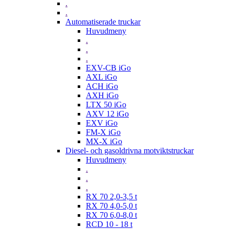
.
.
Automatiserade truckar
Huvudmeny
.
.
.
EXV-CB iGo
AXL iGo
ACH iGo
AXH iGo
LTX 50 iGo
AXV 12 iGo
EXV iGo
FM-X iGo
MX-X iGo
Diesel- och gasoldrivna motviktstruckar
Huvudmeny
.
.
.
RX 70 2,0-3,5 t
RX 70 4,0-5,0 t
RX 70 6,0-8,0 t
RCD 10 - 18 t