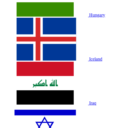
Hungary
Iceland
Iraq