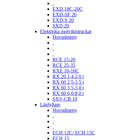
.
EXD 18C-20C
EXD-SF 20
EXD-S 20
SXD 20
Elektriska motviktstruckar
Huvudmeny
.
.
.
RCE 15-20
RCE 25-35
RXE 10-16C
RX 20 1,4-2,0 t
RX 60 2,5-3,5 t
RX 60 3,5-5,0 t
RX 60 6,0-8,0 t
SXV-CB 10
Låglyftare
Huvudmeny
.
.
.
ECH 12C/ ECH 15C
ECH 15