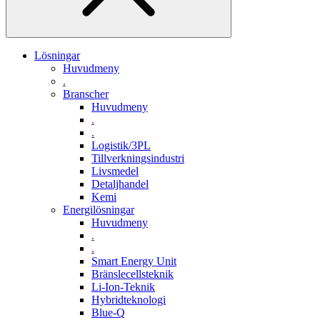
Lösningar
Huvudmeny
.
Branscher
Huvudmeny
.
.
Logistik/3PL
Tillverkningsindustri
Livsmedel
Detaljhandel
Kemi
Energilösningar
Huvudmeny
.
.
Smart Energy Unit
Bränslecellsteknik
Li-Ion-Teknik
Hybridteknologi
Blue-Q