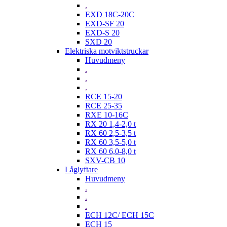
.
EXD 18C-20C
EXD-SF 20
EXD-S 20
SXD 20
Elektriska motviktstruckar
Huvudmeny
.
.
.
RCE 15-20
RCE 25-35
RXE 10-16C
RX 20 1,4-2,0 t
RX 60 2,5-3,5 t
RX 60 3,5-5,0 t
RX 60 6,0-8,0 t
SXV-CB 10
Låglyftare
Huvudmeny
.
.
.
ECH 12C/ ECH 15C
ECH 15