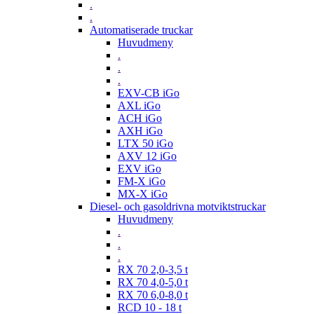
.
.
Automatiserade truckar
Huvudmeny
.
.
.
EXV-CB iGo
AXL iGo
ACH iGo
AXH iGo
LTX 50 iGo
AXV 12 iGo
EXV iGo
FM-X iGo
MX-X iGo
Diesel- och gasoldrivna motviktstruckar
Huvudmeny
.
.
.
RX 70 2,0-3,5 t
RX 70 4,0-5,0 t
RX 70 6,0-8,0 t
RCD 10 - 18 t