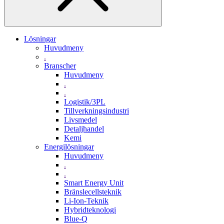
Lösningar
Huvudmeny
.
Branscher
Huvudmeny
.
.
Logistik/3PL
Tillverkningsindustri
Livsmedel
Detaljhandel
Kemi
Energilösningar
Huvudmeny
.
.
Smart Energy Unit
Bränslecellsteknik
Li-Ion-Teknik
Hybridteknologi
Blue-Q