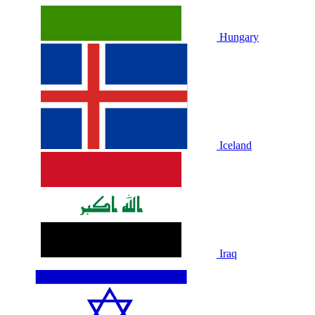
Hungary
Iceland
Iraq