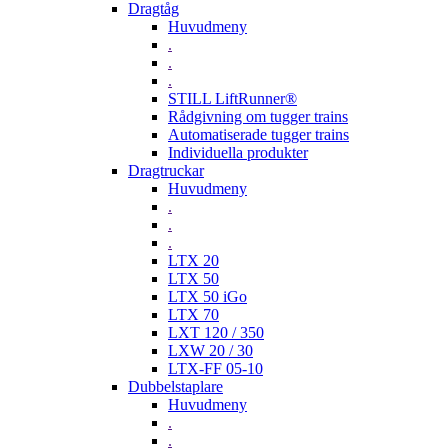
Dragtåg
Huvudmeny
.
.
.
STILL LiftRunner®
Rådgivning om tugger trains
Automatiserade tugger trains
Individuella produkter
Dragtruckar
Huvudmeny
.
.
.
LTX 20
LTX 50
LTX 50 iGo
LTX 70
LXT 120 / 350
LXW 20 / 30
LTX-FF 05-10
Dubbelstaplare
Huvudmeny
.
.