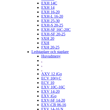
EXH 14C
EXH 14
EXH 16-20
EXH-L 16-20
EXH 25-30
EXH-S 20-25
EXH-SF 16C-20C
EXH-SF 20-25
SXH 20
FXH
FXH 20-25
Ledstaplare och staplare
Huvudmeny
.
.
.
AXV 12 iGo
ECV 10(i) C
ECV 10
EXV 10C-16C
EXV 14-20
EXV iGo
EXV-SF 14-20
EXV-CB 06-16
FXV 14-16 N