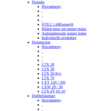
Dragtåg
Huvudmeny
.
.
.
STILL LiftRunner®
Rådgivning om tugger trains
Automatiserade tugger trains
Individuella produkter
Dragtruckar
Huvudmeny
.
.
.
LTX 20
LTX 50
LTX 50 iGo
LTX 70
LXT 120 / 350
LXW 20 / 30
LTX-FF 05-10
Dubbelstaplare
Huvudmeny
.
.