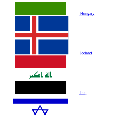
Hungary
Iceland
Iraq