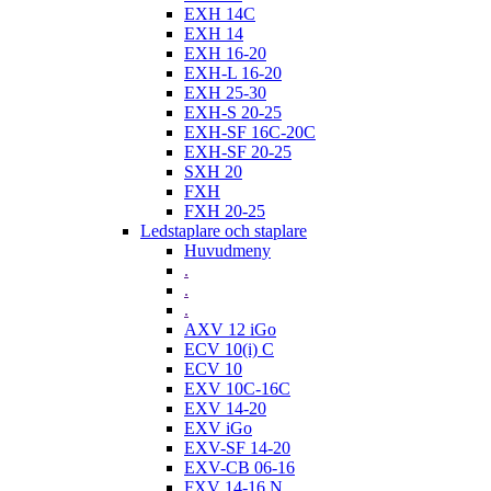
EXH 14C
EXH 14
EXH 16-20
EXH-L 16-20
EXH 25-30
EXH-S 20-25
EXH-SF 16C-20C
EXH-SF 20-25
SXH 20
FXH
FXH 20-25
Ledstaplare och staplare
Huvudmeny
.
.
.
AXV 12 iGo
ECV 10(i) C
ECV 10
EXV 10C-16C
EXV 14-20
EXV iGo
EXV-SF 14-20
EXV-CB 06-16
FXV 14-16 N