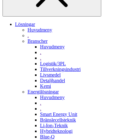
Lösningar
Huvudmeny
.
Branscher
Huvudmeny
.
.
Logistik/3PL
Tillverkningsindustri
Livsmedel
Detaljhandel
Kemi
Energilösningar
Huvudmeny
.
.
Smart Energy Unit
Bränslecellsteknik
Li-Ion-Teknik
Hybridteknologi
Blue-Q