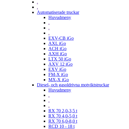
.
.
Automatiserade truckar
Huvudmeny
.
.
.
EXV-CB iGo
AXL iGo
ACH iGo
AXH iGo
LTX 50 iGo
AXV 12 iGo
EXV iGo
FM-X iGo
MX-X iGo
Diesel- och gasoldrivna motviktstruckar
Huvudmeny
.
.
.
RX 70 2,0-3,5 t
RX 70 4,0-5,0 t
RX 70 6,0-8,0 t
RCD 10 - 18 t