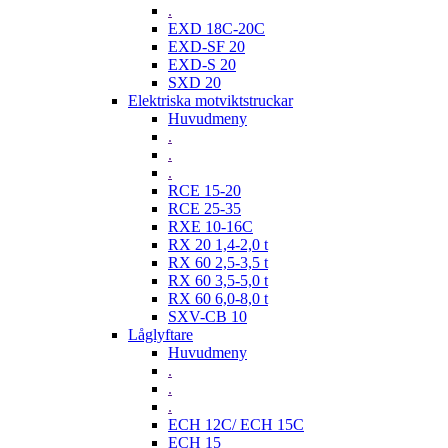
.
EXD 18C-20C
EXD-SF 20
EXD-S 20
SXD 20
Elektriska motviktstruckar
Huvudmeny
.
.
.
RCE 15-20
RCE 25-35
RXE 10-16C
RX 20 1,4-2,0 t
RX 60 2,5-3,5 t
RX 60 3,5-5,0 t
RX 60 6,0-8,0 t
SXV-CB 10
Låglyftare
Huvudmeny
.
.
.
ECH 12C/ ECH 15C
ECH 15