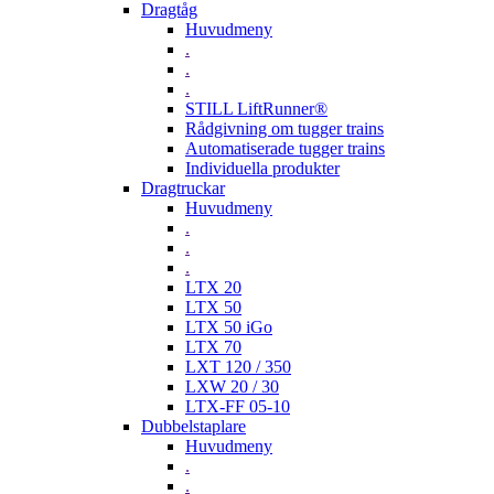
Dragtåg
Huvudmeny
.
.
.
STILL LiftRunner®
Rådgivning om tugger trains
Automatiserade tugger trains
Individuella produkter
Dragtruckar
Huvudmeny
.
.
.
LTX 20
LTX 50
LTX 50 iGo
LTX 70
LXT 120 / 350
LXW 20 / 30
LTX-FF 05-10
Dubbelstaplare
Huvudmeny
.
.