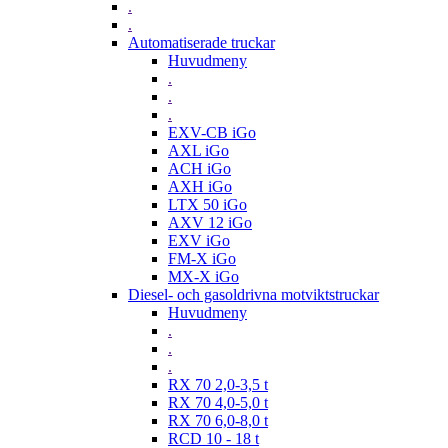
.
.
Automatiserade truckar
Huvudmeny
.
.
.
EXV-CB iGo
AXL iGo
ACH iGo
AXH iGo
LTX 50 iGo
AXV 12 iGo
EXV iGo
FM-X iGo
MX-X iGo
Diesel- och gasoldrivna motviktstruckar
Huvudmeny
.
.
.
RX 70 2,0-3,5 t
RX 70 4,0-5,0 t
RX 70 6,0-8,0 t
RCD 10 - 18 t