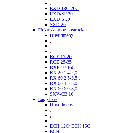
.
EXD 18C-20C
EXD-SF 20
EXD-S 20
SXD 20
Elektriska motviktstruckar
Huvudmeny
.
.
.
RCE 15-20
RCE 25-35
RXE 10-16C
RX 20 1,4-2,0 t
RX 60 2,5-3,5 t
RX 60 3,5-5,0 t
RX 60 6,0-8,0 t
SXV-CB 10
Låglyftare
Huvudmeny
.
.
.
ECH 12C/ ECH 15C
ECH 15