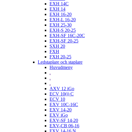
EXH 14C
EXH 14
EXH 16-20
EXH-L 16-20
EXH 25-30
EXH-S 20-25
EXH-SF 16C-20C
EXH-SF 20-25
SXH 20
FXH
FXH 20-25
Ledstaplare och staplare
Huvudmeny
.
.
.
AXV 12 iGo
ECV 10(i) C
ECV 10
EXV 10C-16C
EXV 14-20
EXV iGo
EXV-SF 14-20
EXV-CB 06-16
FXV 14-16 N