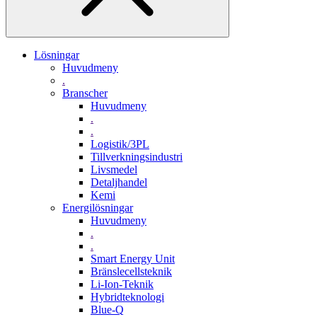
Lösningar
Huvudmeny
.
Branscher
Huvudmeny
.
.
Logistik/3PL
Tillverkningsindustri
Livsmedel
Detaljhandel
Kemi
Energilösningar
Huvudmeny
.
.
Smart Energy Unit
Bränslecellsteknik
Li-Ion-Teknik
Hybridteknologi
Blue-Q