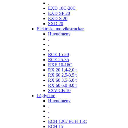
.
EXD 18C-20C
EXD-SF 20
EXD-S 20
SXD 20
Elektriska motviktstruckar
Huvudmeny
.
.
.
RCE 15-20
RCE 25-35
RXE 10-16C
RX 20 1,4-2,0 t
RX 60 2,5-3,5 t
RX 60 3,5-5,0 t
RX 60 6,0-8,0 t
SXV-CB 10
Låglyftare
Huvudmeny
.
.
.
ECH 12C/ ECH 15C
ECH 15