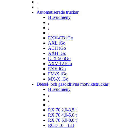
.
.
Automatiserade truckar
Huvudmeny
.
.
.
EXV-CB iGo
AXL iGo
ACH iGo
AXH iGo
LTX 50 iGo
AXV 12 iGo
EXV iGo
FM-X iGo
MX-X iGo
Diesel- och gasoldrivna motviktstruckar
Huvudmeny
.
.
.
RX 70 2,0-3,5 t
RX 70 4,0-5,0 t
RX 70 6,0-8,0 t
RCD 10 - 18 t