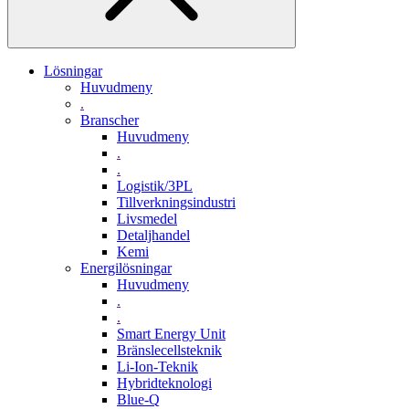
Lösningar
Huvudmeny
.
Branscher
Huvudmeny
.
.
Logistik/3PL
Tillverkningsindustri
Livsmedel
Detaljhandel
Kemi
Energilösningar
Huvudmeny
.
.
Smart Energy Unit
Bränslecellsteknik
Li-Ion-Teknik
Hybridteknologi
Blue-Q