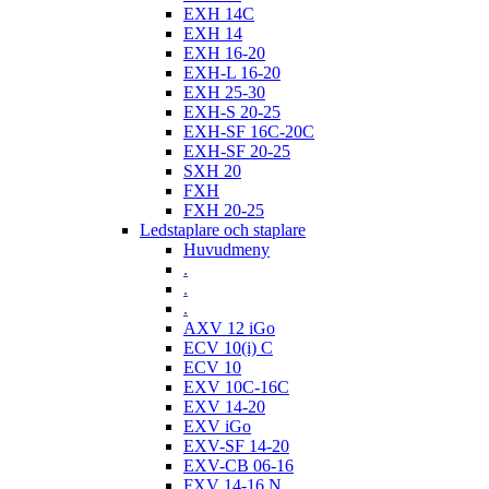
EXH 14C
EXH 14
EXH 16-20
EXH-L 16-20
EXH 25-30
EXH-S 20-25
EXH-SF 16C-20C
EXH-SF 20-25
SXH 20
FXH
FXH 20-25
Ledstaplare och staplare
Huvudmeny
.
.
.
AXV 12 iGo
ECV 10(i) C
ECV 10
EXV 10C-16C
EXV 14-20
EXV iGo
EXV-SF 14-20
EXV-CB 06-16
FXV 14-16 N