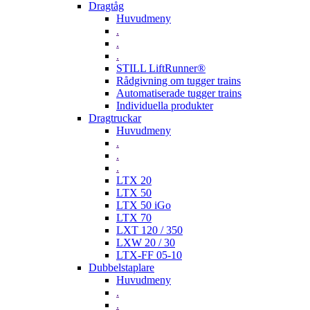
Dragtåg
Huvudmeny
.
.
.
STILL LiftRunner®
Rådgivning om tugger trains
Automatiserade tugger trains
Individuella produkter
Dragtruckar
Huvudmeny
.
.
.
LTX 20
LTX 50
LTX 50 iGo
LTX 70
LXT 120 / 350
LXW 20 / 30
LTX-FF 05-10
Dubbelstaplare
Huvudmeny
.
.