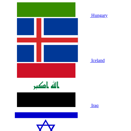
Hungary
Iceland
Iraq