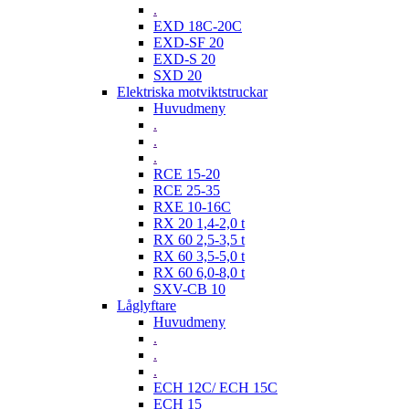
.
EXD 18C-20C
EXD-SF 20
EXD-S 20
SXD 20
Elektriska motviktstruckar
Huvudmeny
.
.
.
RCE 15-20
RCE 25-35
RXE 10-16C
RX 20 1,4-2,0 t
RX 60 2,5-3,5 t
RX 60 3,5-5,0 t
RX 60 6,0-8,0 t
SXV-CB 10
Låglyftare
Huvudmeny
.
.
.
ECH 12C/ ECH 15C
ECH 15