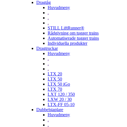
Dragtåg
Huvudmeny
.
.
.
STILL LiftRunner®
Rådgivning om tugger trains
Automatiserade tugger trains
Individuella produkter
Dragtruckar
Huvudmeny
.
.
.
LTX 20
LTX 50
LTX 50 iGo
LTX 70
LXT 120 / 350
LXW 20 / 30
LTX-FF 05-10
Dubbelstaplare
Huvudmeny
.
.