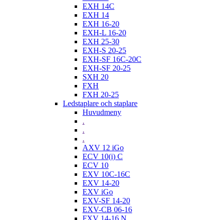
EXH 14C
EXH 14
EXH 16-20
EXH-L 16-20
EXH 25-30
EXH-S 20-25
EXH-SF 16C-20C
EXH-SF 20-25
SXH 20
FXH
FXH 20-25
Ledstaplare och staplare
Huvudmeny
.
.
.
AXV 12 iGo
ECV 10(i) C
ECV 10
EXV 10C-16C
EXV 14-20
EXV iGo
EXV-SF 14-20
EXV-CB 06-16
FXV 14-16 N