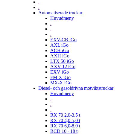
.
.
Automatiserade truckar
Huvudmeny
.
.
.
EXV-CB iGo
AXL iGo
ACH iGo
AXH iGo
LTX 50 iGo
AXV 12 iGo
EXV iGo
FM-X iGo
MX-X iGo
Diesel- och gasoldrivna motviktstruckar
Huvudmeny
.
.
.
RX 70 2,0-3,5 t
RX 70 4,0-5,0 t
RX 70 6,0-8,0 t
RCD 10 - 18 t