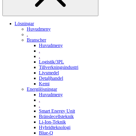
Lösningar
Huvudmeny
.
Branscher
Huvudmeny
.
.
Logistik/3PL
Tillverkningsindustri
Livsmedel
Detaljhandel
Kemi
Energilösningar
Huvudmeny
.
.
Smart Energy Unit
Bränslecellsteknik
Li-Ion-Teknik
Hybridteknologi
Blue-Q