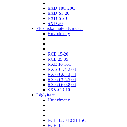
.
EXD 18C-20C
EXD-SF 20
EXD-S 20
SXD 20
Elektriska motviktstruckar
Huvudmeny
.
.
.
RCE 15-20
RCE 25-35
RXE 10-16C
RX 20 1,4-2,0 t
RX 60 2,5-3,5 t
RX 60 3,5-5,0 t
RX 60 6,0-8,0 t
SXV-CB 10
Låglyftare
Huvudmeny
.
.
.
ECH 12C/ ECH 15C
ECH 15