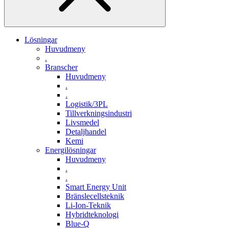
Lösningar
Huvudmeny
.
Branscher
Huvudmeny
.
.
Logistik/3PL
Tillverkningsindustri
Livsmedel
Detaljhandel
Kemi
Energilösningar
Huvudmeny
.
.
Smart Energy Unit
Bränslecellsteknik
Li-Ion-Teknik
Hybridteknologi
Blue-Q