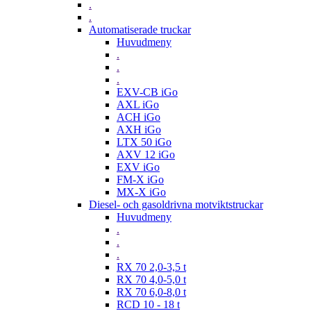
.
.
Automatiserade truckar
Huvudmeny
.
.
.
EXV-CB iGo
AXL iGo
ACH iGo
AXH iGo
LTX 50 iGo
AXV 12 iGo
EXV iGo
FM-X iGo
MX-X iGo
Diesel- och gasoldrivna motviktstruckar
Huvudmeny
.
.
.
RX 70 2,0-3,5 t
RX 70 4,0-5,0 t
RX 70 6,0-8,0 t
RCD 10 - 18 t