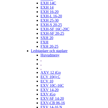
EXH 14C
EXH 14
EXH 16-20
EXH-L 16-20
EXH 25-30
EXH-S 20-25
EXH-SF 16C-20C
EXH-SF 20-25
SXH 20
FXH
FXH 20-25
Ledstaplare och staplare
Huvudmeny
.
.
.
AXV 12 iGo
ECV 10(i) C
ECV 10
EXV 10C-16C
EXV 14-20
EXV iGo
EXV-SF 14-20
EXV-CB 06-16
FXV 14-16 N