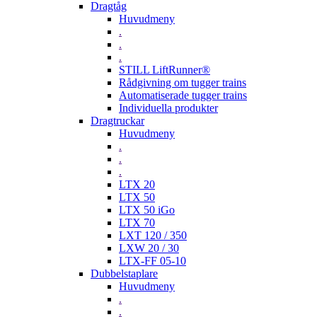
Dragtåg
Huvudmeny
.
.
.
STILL LiftRunner®
Rådgivning om tugger trains
Automatiserade tugger trains
Individuella produkter
Dragtruckar
Huvudmeny
.
.
.
LTX 20
LTX 50
LTX 50 iGo
LTX 70
LXT 120 / 350
LXW 20 / 30
LTX-FF 05-10
Dubbelstaplare
Huvudmeny
.
.