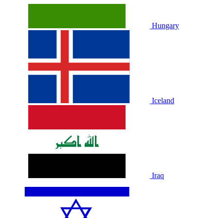
Hungary
Iceland
Iraq