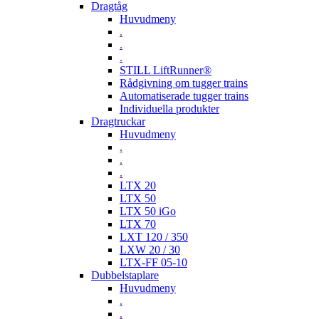
Dragtåg
Huvudmeny
.
.
.
STILL LiftRunner®
Rådgivning om tugger trains
Automatiserade tugger trains
Individuella produkter
Dragtruckar
Huvudmeny
.
.
.
LTX 20
LTX 50
LTX 50 iGo
LTX 70
LXT 120 / 350
LXW 20 / 30
LTX-FF 05-10
Dubbelstaplare
Huvudmeny
.
.