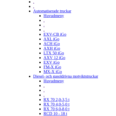
.
.
Automatiserade truckar
Huvudmeny
.
.
.
EXV-CB iGo
AXL iGo
ACH iGo
AXH iGo
LTX 50 iGo
AXV 12 iGo
EXV iGo
FM-X iGo
MX-X iGo
Diesel- och gasoldrivna motviktstruckar
Huvudmeny
.
.
.
RX 70 2,0-3,5 t
RX 70 4,0-5,0 t
RX 70 6,0-8,0 t
RCD 10 - 18 t