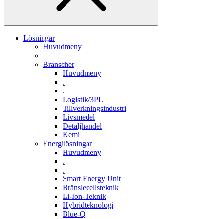
Lösningar
Huvudmeny
.
Branscher
Huvudmeny
.
.
Logistik/3PL
Tillverkningsindustri
Livsmedel
Detaljhandel
Kemi
Energilösningar
Huvudmeny
.
.
Smart Energy Unit
Bränslecellsteknik
Li-Ion-Teknik
Hybridteknologi
Blue-Q