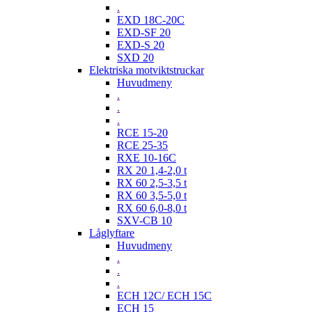
.
EXD 18C-20C
EXD-SF 20
EXD-S 20
SXD 20
Elektriska motviktstruckar
Huvudmeny
.
.
.
RCE 15-20
RCE 25-35
RXE 10-16C
RX 20 1,4-2,0 t
RX 60 2,5-3,5 t
RX 60 3,5-5,0 t
RX 60 6,0-8,0 t
SXV-CB 10
Låglyftare
Huvudmeny
.
.
.
ECH 12C/ ECH 15C
ECH 15