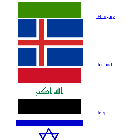
Hungary
Iceland
Iraq