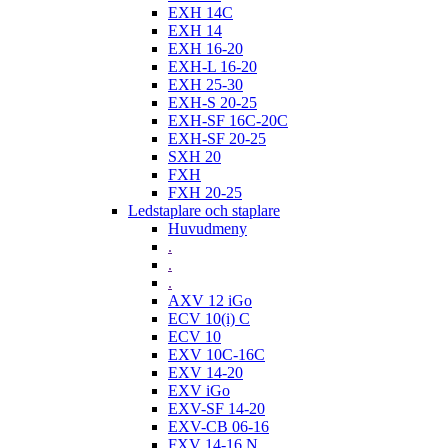
EXH 14C
EXH 14
EXH 16-20
EXH-L 16-20
EXH 25-30
EXH-S 20-25
EXH-SF 16C-20C
EXH-SF 20-25
SXH 20
FXH
FXH 20-25
Ledstaplare och staplare
Huvudmeny
.
.
.
AXV 12 iGo
ECV 10(i) C
ECV 10
EXV 10C-16C
EXV 14-20
EXV iGo
EXV-SF 14-20
EXV-CB 06-16
FXV 14-16 N